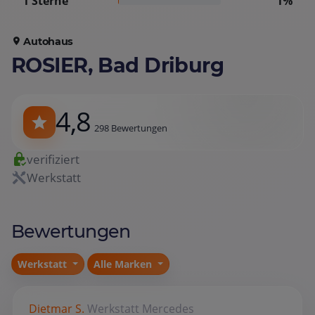
1 Sterne
1%
Autohaus
ROSIER, Bad Driburg
4,8
298 Bewertungen
verifiziert
Werkstatt
Bewertungen
Werkstatt
Alle Marken
Dietmar S.
Werkstatt
Mercedes