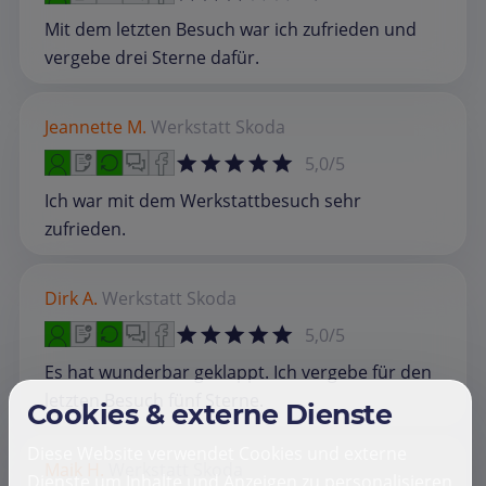
Mit dem letzten Besuch war ich zufrieden und
vergebe drei Sterne dafür.
Jeannette M.
Werkstatt
Skoda
5,0/5
Ich war mit dem Werkstattbesuch sehr
zufrieden.
Dirk A.
Werkstatt
Skoda
5,0/5
Es hat wunderbar geklappt. Ich vergebe für den
letzten Besuch fünf Sterne.
Cookies & externe Dienste
Diese Website verwendet Cookies und externe
Maik H.
Werkstatt
Skoda
Dienste um Inhalte und Anzeigen zu personalisieren