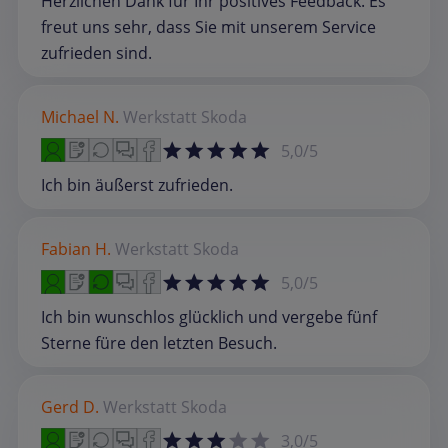
Herzlichen Dank für Ihr positives Feedback. Es
freut uns sehr, dass Sie mit unserem Service
zufrieden sind.
Michael N.
Werkstatt
Skoda
5,0/5
Ich bin äußerst zufrieden.
Fabian H.
Werkstatt
Skoda
5,0/5
Ich bin wunschlos glücklich und vergebe fünf
Sterne füre den letzten Besuch.
Gerd D.
Werkstatt
Skoda
3,0/5