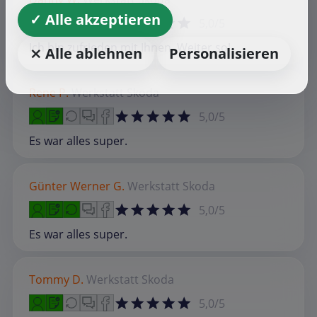
✓ Alle akzeptieren
5,0/5
Ich bin zufrieden mit Ihnen. Weiter so!
⨯ Alle ablehnen
Personalisieren
Rene P.
Werkstatt
Skoda
5,0/5
Es war alles super.
Günter Werner G.
Werkstatt
Skoda
5,0/5
Es war alles super.
Tommy D.
Werkstatt
Skoda
5,0/5