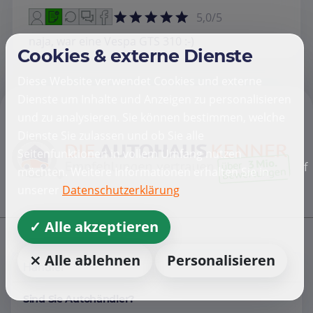
5,0/5
naja, war eine Vespa GTS 310 :-)
Cookies & externe Dienste
Diese Website verwendet Cookies und externe
Dienste um Inhalte und Anzeigen zu personalisieren
und zu analysieren. Sie können bestimmen, welche
Dienste Sie zulassen und ob Sie alle
Seitenfunktionen in vollem Umfang nutzen
f
möchten. Weitere Informationen erhalten Sie in
unserer
Datenschutzerklärung
✓ Alle akzeptieren
⨯ Alle ablehnen
Personalisieren
Händler
Sind Sie Autohändler?