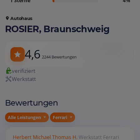
1 Sterne
4%
Autohaus
ROSIER, Braunschweig
4,6
2244 Bewertungen
verifiziert
Werkstatt
Bewertungen
Alle Leistungen
Ferrari
Herbert Michael Thomas H.
Werkstatt
Ferrari