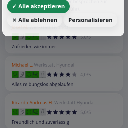
Die Arbeit wurde wie vorher besprochen zur
✓ Alle akzeptieren
vollen Zufriedenheit ausgeführt
⨯ Alle ablehnen
Personalisieren
Josef M.
Werkstatt
Hyundai
5,0/5
Zufrieden wie immer.
Michael L.
Werkstatt
Hyundai
4,0/5
Alles reibungslos abgelaufen
Ricardo Andreas H.
Werkstatt
Hyundai
5,0/5
Freundlich und zuverlässig