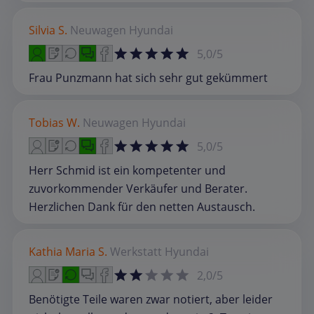
Silvia S.
Neuwagen
Hyundai
5,0/5
Frau Punzmann hat sich sehr gut gekümmert
Tobias W.
Neuwagen
Hyundai
5,0/5
Herr Schmid ist ein kompetenter und
zuvorkommender Verkäufer und Berater.
Herzlichen Dank für den netten Austausch.
Kathia Maria S.
Werkstatt
Hyundai
2,0/5
Benötigte Teile waren zwar notiert, aber leider