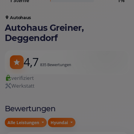
1 Sterne
1%
Autohaus
Autohaus Greiner,
Deggendorf
4,7
835 Bewertungen
verifiziert
Werkstatt
Bewertungen
Alle Leistungen
Hyundai