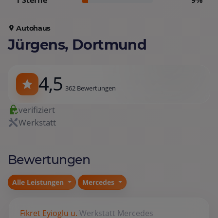
1 Sterne
9%
Autohaus
Jürgens, Dortmund
4,5
362 Bewertungen
verifiziert
Werkstatt
Bewertungen
Alle Leistungen
Mercedes
Fikret Eyioglu u.
Werkstatt
Mercedes