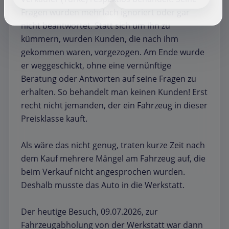
Fragen wurden mehrfach ignoriert oder gar
nicht beantwortet. Statt sich um ihn zu
kümmern, wurden Kunden, die nach ihm
gekommen waren, vorgezogen. Am Ende wurde
er weggeschickt, ohne eine vernünftige
Beratung oder Antworten auf seine Fragen zu
erhalten. So behandelt man keinen Kunden! Erst
recht nicht jemanden, der ein Fahrzeug in dieser
Preisklasse kauft.
Als wäre das nicht genug, traten kurze Zeit nach
dem Kauf mehrere Mängel am Fahrzeug auf, die
beim Verkauf nicht angesprochen wurden.
Deshalb musste das Auto in die Werkstatt.
Der heutige Besuch, 09.07.2026, zur
Fahrzeugabholung von der Werkstatt war dann