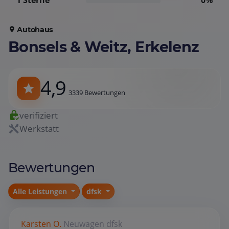
1 Sterne
0%
Autohaus
Bonsels & Weitz, Erkelenz
4,9
3339 Bewertungen
verifiziert
Werkstatt
Bewertungen
Alle Leistungen
dfsk
Karsten O.
Neuwagen
dfsk