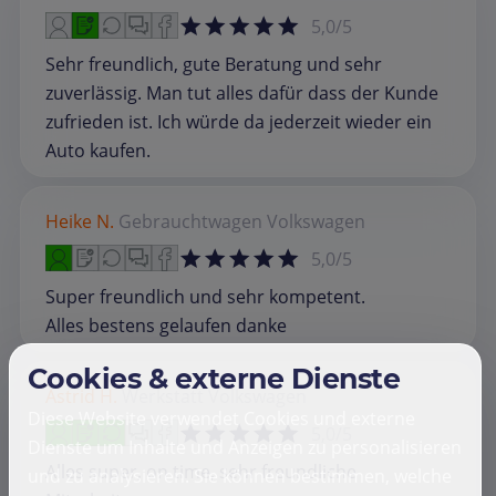
5,0/5
Sehr freundlich, gute Beratung und sehr
zuverlässig. Man tut alles dafür dass der Kunde
zufrieden ist. Ich würde da jederzeit wieder ein
Auto kaufen.
Heike N.
Gebrauchtwagen
Volkswagen
5,0/5
Super freundlich und sehr kompetent.
Alles bestens gelaufen danke
Cookies & externe Dienste
Astrid H.
Werkstatt
Volkswagen
Diese Website verwendet Cookies und externe
5,0/5
Dienste um Inhalte und Anzeigen zu personalisieren
Alles super, on time, sehr freundliche
und zu analysieren. Sie können bestimmen, welche