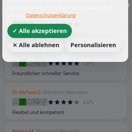
f
möchten. Weitere Informationen erhalten Sie in
Bernhard B.
Werkstatt
Mercedes
unserer
Datenschutzerklärung
5,0/5
✓ Alle akzeptieren
Wie immer freundlich und schnell
⨯ Alle ablehnen
Personalisieren
Gregor O.
Werkstatt
Mercedes
5,0/5
Freundlicher schneller Service.
Dr.Michael G.
Werkstatt
Mercedes
4,0/5
Flexibel und kompetent
Bettina M.
Werkstatt
Mercedes