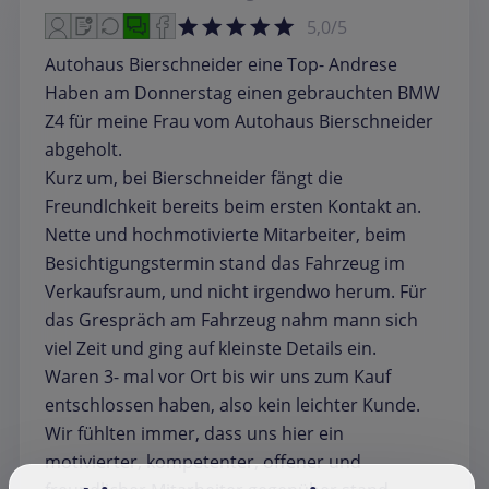
5,0/5
Autohaus Bierschneider eine Top- Andrese
Haben am Donnerstag einen gebrauchten BMW
Z4 für meine Frau vom Autohaus Bierschneider
abgeholt.
Kurz um, bei Bierschneider fängt die
Freundlchkeit bereits beim ersten Kontakt an.
Nette und hochmotivierte Mitarbeiter, beim
Besichtigungstermin stand das Fahrzeug im
Verkaufsraum, und nicht irgendwo herum. Für
das Grespräch am Fahrzeug nahm mann sich
viel Zeit und ging auf kleinste Details ein.
Waren 3- mal vor Ort bis wir uns zum Kauf
entschlossen haben, also kein leichter Kunde.
Wir fühlten immer, dass uns hier ein
motivierter, kompetenter, offener und