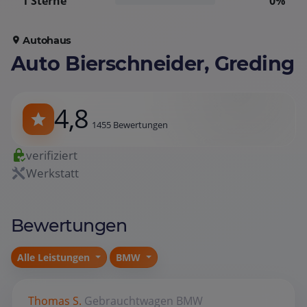
1 Sterne
0%
Autohaus
Auto Bierschneider, Greding
4,8
1455 Bewertungen
verifiziert
Werkstatt
Bewertungen
Alle Leistungen
BMW
Thomas S.
Gebrauchtwagen
BMW