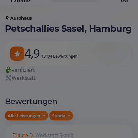
1 Sterne
0%
Autohaus
Petschallies Sasel, Hamburg
4,9
13434 Bewertungen
verifiziert
Werkstatt
Bewertungen
Alle Leistungen
Skoda
Traute D.
Werkstatt
Skoda