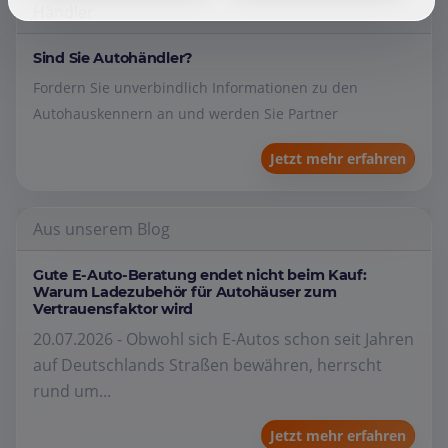
Händler
Sind Sie Autohändler?
Fordern Sie unverbindlich Informationen zu den
Autohauskennern an und werden Sie Partner
Jetzt mehr erfahren
Aus unserem Blog
Gute E-Auto-Beratung endet nicht beim Kauf:
Warum Ladezubehör für Autohäuser zum
Vertrauensfaktor wird
20.07.2026 - Obwohl sich E-Autos schon seit Jahren
auf Deutschlands Straßen bewähren, herrscht
rund um...
Jetzt mehr erfahren