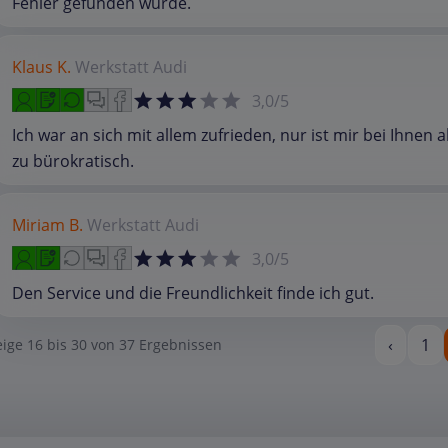
Fehler gefunden wurde.
Klaus K.
Werkstatt
Audi
3,0/5
Ich war an sich mit allem zufrieden, nur ist mir bei Ihnen a
zu bürokratisch.
Miriam B.
Werkstatt
Audi
3,0/5
Den Service und die Freundlichkeit finde ich gut.
‹
1
eige
16
bis
30
von
37
Ergebnissen