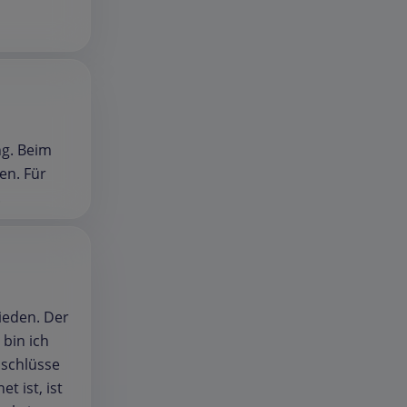
ng. Beim
en. Für
.
ieden. Der
 bin ich
nschlüsse
t ist, ist