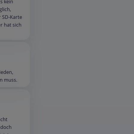
s kein
lich,
r SD-Karte
r hat sich
ieden,
en muss.
icht
 doch