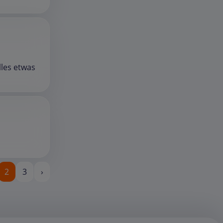
lles etwas
2
3
›