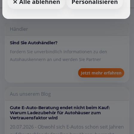
⨯ Alle ablehnen
Personalisieren
Händler
Sind Sie Autohändler?
Fordern Sie unverbindlich Informationen zu den
Autohauskennern an und werden Sie Partner
Jetzt mehr erfahren
Aus unserem Blog
Gute E-Auto-Beratung endet nicht beim Kauf:
Warum Ladezubehör für Autohäuser zum
Vertrauensfaktor wird
20.07.2026 - Obwohl sich E-Autos schon seit Jahren