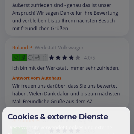
äußerst zufrieden sind - genau das ist unser
Anspruch! Wir sagen Danke für Ihre Bewertung
und verbleiben bis zu Ihrem nächsten Besuch
mit freundlichen Grüßen
Roland P.
Werkstatt
Volkswagen
4,0/5
Ich bin mit der Werkstatt immer sehr zufrieden.
Antwort vom Autohaus
Wir freuen uns darüber, dass Sie uns bewertet
haben. Vielen Dank dafür und bis zum nächsten
Mal! Freundliche Grüße aus dem AZI
Cookies & externe Dienste
Alexander H.
Werkstatt
Volkswagen
Diese Website verwendet Cookies und externe
5,0/5