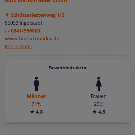
Auto Bierschneider GmbH
Schütterlettenweg 1/3
85053 Ingolstadt
0841/966880
www.bierschneider.de
Impressum
Bewerterstruktur
Männer
Frauen
71%
29%
4,8
4,8