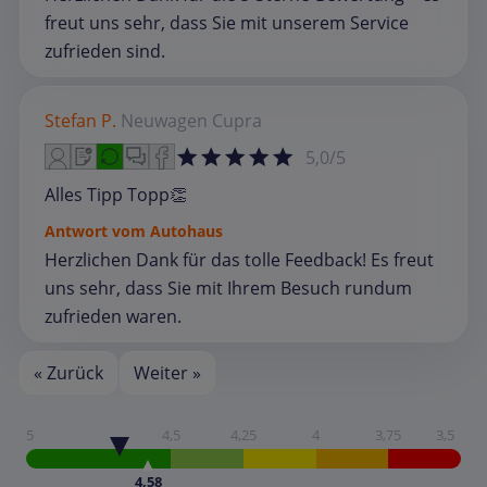
freut uns sehr, dass Sie mit unserem Service
zufrieden sind.
Stefan P.
Neuwagen
Cupra
5,0/5
Alles Tipp Topp👏
Antwort vom Autohaus
Herzlichen Dank für das tolle Feedback! Es freut
uns sehr, dass Sie mit Ihrem Besuch rundum
zufrieden waren.
« Zurück
Weiter »
5
4,5
4,25
4
3,75
3,5
4,58