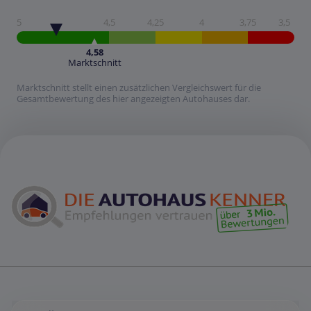
5
4,5
4,25
4
3,75
3,5
4,58
Marktschnitt
Marktschnitt stellt einen zusätzlichen Vergleichswert für die
Gesamtbewertung des hier angezeigten Autohauses dar.