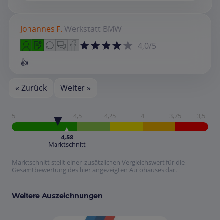
Johannes F.
Werkstatt
BMW
4,0/5
👍
« Zurück
Weiter »
5
4,5
4,25
4
3,75
3,5
4,58
Marktschnitt
Marktschnitt stellt einen zusätzlichen Vergleichswert für die
Gesamtbewertung des hier angezeigten Autohauses dar.
Weitere Auszeichnungen