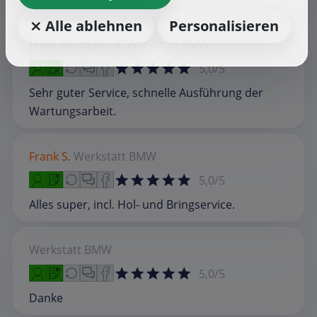
⨯ Alle ablehnen
Personalisieren
Hans-Hermann A.
Werkstatt
BMW
5,0/5
Sehr guter Service, schnelle Ausführung der
Wartungsarbeit.
Frank S.
Werkstatt
BMW
5,0/5
Alles super, incl. Hol- und Bringservice.
Werkstatt
BMW
5,0/5
Danke