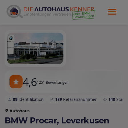
4,6
1251 Bewertungen
89
Identifikation
189
Referenznummer
140
Stam
Autohaus
BMW Procar, Leverkusen