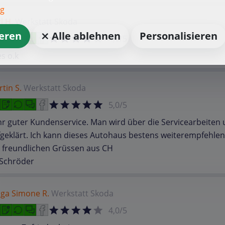
ng
l H.
Werkstatt
Skoda
ieren
⨯ Alle ablehnen
Personalisieren
4,0/5
es o.k
tin S.
Werkstatt
Skoda
5,0/5
r guter Kundenservice. Man wird über die Servicearbeiten
geklärt. Ich kann dieses Autohaus bestens weiterempfehlen
t freundlichen Grüssen aus CH
 Schröder
lga Simone R.
Werkstatt
Skoda
4,0/5