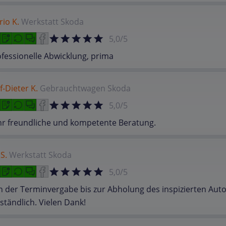
io K.
Werkstatt
Skoda
5,0/5
fessionelle Abwicklung, prima
f-Dieter K.
Gebrauchtwagen
Skoda
5,0/5
hr freundliche und kompetente Beratung.
 S.
Werkstatt
Skoda
5,0/5
 der Terminvergabe bis zur Abholung des inspizierten Autos 
ständlich. Vielen Dank!