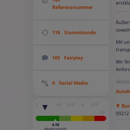
erstkl
Referenznummer
Äußers
sowohl
118
Stammkunde
Mit u
transp
105
Fairplay
Wir fi
Anford
Skoda
0
Social Media
Autoh
5
4,5
4,25
4
3,75
Bur
3,5
09212
4,58
Marktschnitt