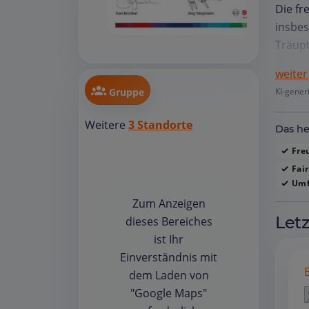
Die fr
insbe
Träupt
beschr
weiter
und te
Gruppe
KI-gener
Werkst
Repara
Weitere
3 Standorte
Das he
Ausfüh
Auto i
Freu
Rücksp
Fair
Umf
werden
Zum Anzeigen
wahrg
Let
dieses Bereiches
Ersatz
ist Ihr
die tr
Einverständnis mit
Insges
dem Laden von
eines 
"Google Maps"
sich w