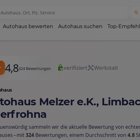
Autohaus bewerten
Autohaus suchen
Top-Empfeh
4,8
verifiziert
Werkstatt
324 Bewertungen
ohaus
tohaus Melzer e.K., Limba
erfrohna
uenswürdig sammeln wir die aktuelle Bewertung von echt
auses – mit
324
Bewertungen, einem Durchschnitt von
4.8
St