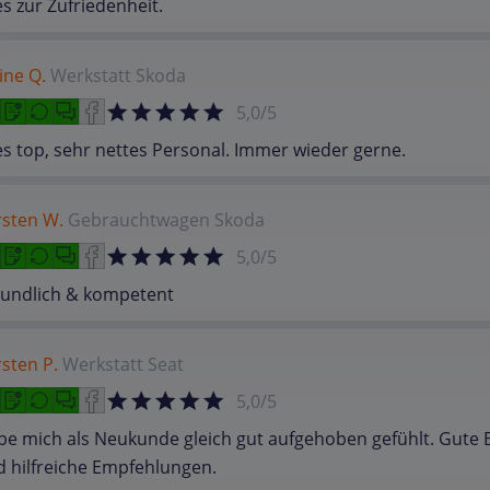
es zur Zufriedenheit.
ine Q.
Werkstatt
Skoda
5,0/5
es top, sehr nettes Personal. Immer wieder gerne.
rsten W.
Gebrauchtwagen
Skoda
5,0/5
eundlich & kompetent
sten P.
Werkstatt
Seat
5,0/5
e mich als Neukunde gleich gut aufgehoben gefühlt. Gute 
 hilfreiche Empfehlungen.