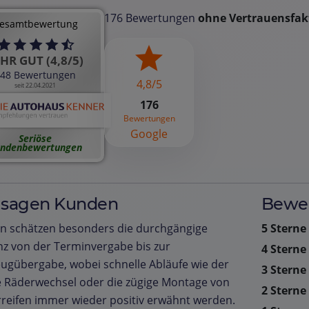
176 Bewertungen
ohne Vertrauensfak
esamtbewertung
HR GUT (4,8/5)
48 Bewertungen
4,8/5
seit 22.04.2021
176
Bewertungen
Google
Seriöse
ndenbewertungen
 sagen Kunden
Bewer
n schätzen besonders die durchgängige
5 Sterne
enz von der Terminvergabe bis zur
4 Sterne
ugübergabe, wobei schnelle Abläufe wie der
3 Sterne
 Räderwechsel oder die zügige Montage von
2 Sterne
reifen immer wieder positiv erwähnt werden.