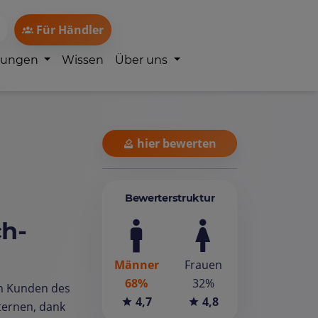
Für Händler
lungen
Wissen
Über uns
hier bewerten
Bewerterstruktur
ch-
Männer
Frauen
68%
32%
en Kunden des
4,7
4,8
ernen, dank