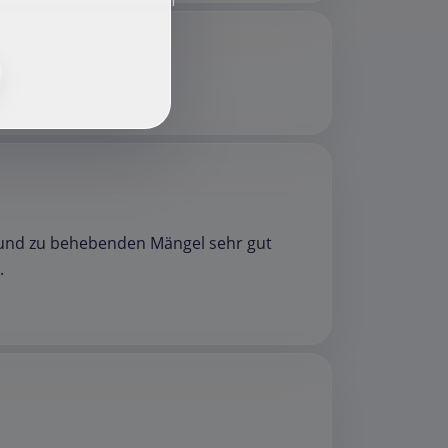
f
 und zu behebenden Mängel sehr gut
.