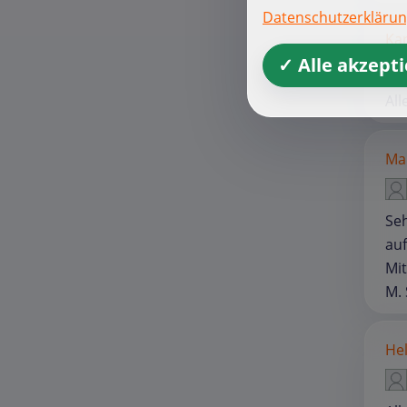
Datenschutzerkläru
Kar
✓ Alle akzept
All
Mar
Seh
auf
Mi
M.
He