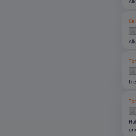
All
Cel
All
To
Fr
Tor
Hab
und