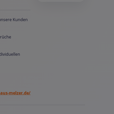
r unsere Kunden
prüche
dividuellen
us-melzer.de/