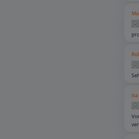
Mar
pro
Rol
Se
Isa
Von
ver