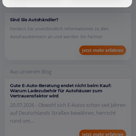
Händler
Sind Sie Autohändler?
Fordern Sie unverbindlich Informationen zu den
Autohauskennern an und werden Sie Partner
Jetzt mehr erfahren
Aus unserem Blog
Gute E-Auto-Beratung endet nicht beim Kauf:
Warum Ladezubehör für Autohäuser zum
Vertrauensfaktor wird
20.07.2026 - Obwohl sich E-Autos schon seit Jahren
auf Deutschlands Straßen bewähren, herrscht
rund um...
Jetzt mehr erfahren