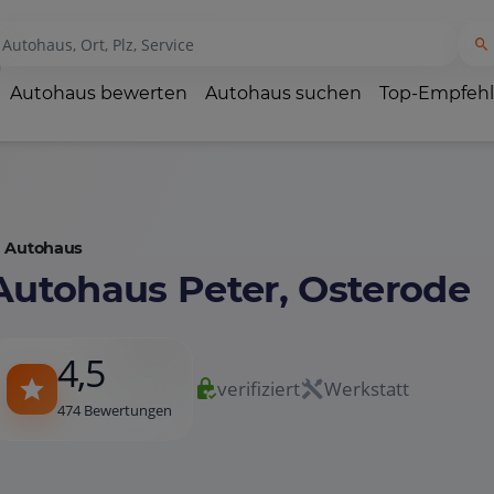
Autohaus bewerten
Autohaus suchen
Top-Empfeh
Autohaus
Autohaus Peter, Osterode
4,5
verifiziert
Werkstatt
474 Bewertungen