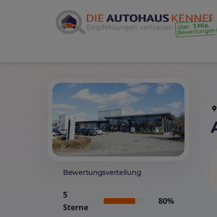
Bewertungsverteilung
5
80%
Sterne