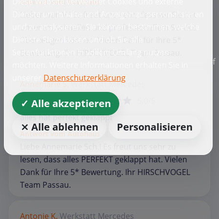
Diese Website verwendet Cookies und externe
Antwort vom Autohaus
Dienste um Inhalte und Anzeigen zu personalisieren
Lieber Ivan V.! Es freut uns sehr, dass wir Sie mit
und zu analysieren. Sie können bestimmen, welche
unserem schnellen und professionellem Service
Dienste Sie zulassen und ob Sie alle
überzeugen können. Vielen Dank für Ihre 5*
Seitenfunktionen in vollem Umfang nutzen
Bewertung. Ihr HIRSCHVOGEL Team Passau.
f
möchten. Weitere Informationen erhalten Sie in
unserer
Datenschutzerklärung
Annemarie S.
Werkstatt
Mercedes
5,0/5
✓ Alle akzeptieren
alles hat perfekt geklappt
⨯ Alle ablehnen
Personalisieren
Antwort vom Autohaus
Liebe Annemarie Sch.! Es freut uns sehr zu
lesen, dass alles PERFEKT geklappt hat. Vielen
Dank für Ihre 5* Bewertung. Ihr HIRSCHVOGEL
Team Passau.
Antonie K.
Werkstatt
Mercedes