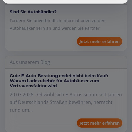
Sind Sie Autohändler?
Fordern Sie unverbindlich Informationen zu den
Autohauskennern an und werden Sie Partner
Jetzt mehr erfahren
Aus unserem Blog
Gute E-Auto-Beratung endet nicht beim Kauf:
Warum Ladezubehör für Autohäuser zum
Vertrauensfaktor wird
20.07.2026 - Obwohl sich E-Autos schon seit Jahren
auf Deutschlands Straßen bewähren, herrscht
rund um...
Jetzt mehr erfahren