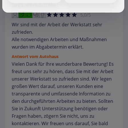
Jörg L.
Werkstatt
Mercedes
5,0/5
Wir sind mit der Arbeit der Werkstatt sehr
zufrieden.
Alle notwendigen Arbeiten und Maßnahmen
wurden im Abgabetermin erklärt.
Antwort vom Autohaus
Vielen Dank für Ihre wunderbare Bewertung! Es
freut uns sehr zu hören, dass Sie mit der Arbeit
unserer Werkstatt so zufrieden sind. Wir legen
großen Wert darauf, unseren Kunden eine
transparente und umfassende Information zu
den durchgeführten Arbeiten zu bieten. Sollten
Sie in Zukunft Unterstützung benötigen oder
Fragen haben, zögern Sie nicht, uns zu
kontaktieren. Wir freuen uns darauf, Sie bald