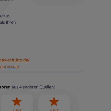
Karte
als Ihren
ax-schultz.de/
Impressum
toren
aus 4 anderen Quellen:
4,8/5
4,6/5