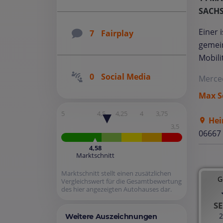
SACH
Einer 
7
Fairplay
gemein
Mobili
0
Social Media
Merce
Max S
5
4,5
4,25
4
3,75
Hei
3,5
06667
4,58
Marktschnitt
Marktschnitt stellt einen zusätzlichen
G
Vergleichswert für die Gesamtbewertung
des hier angezeigten Autohauses dar.
SE
2
Weitere Auszeichnungen