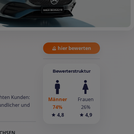
hier bewerten
Bewerterstruktur
chten Kunden:
Männer
Frauen
eundlicher und
74%
26%
4,8
4,9
CHSEN,