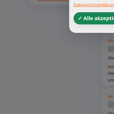
Datenschutzerkläru
✓ Alle akzept
Mon
All
An
Her
und
Jan
Te