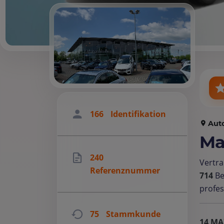
166
Identifikation
Aut
Ma
240
Vertra
Referenznummer
714
Be
profes
75
Stammkunde
14 MA