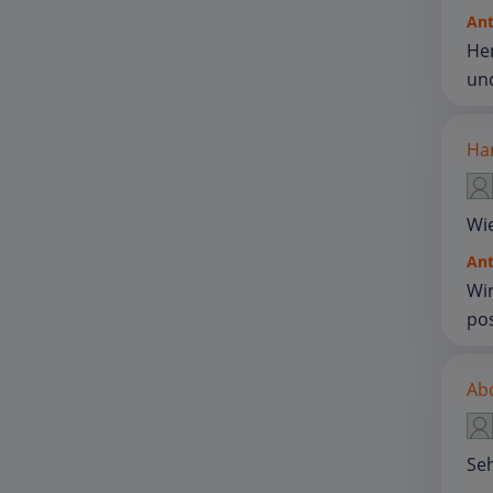
An
Her
und
Han
Wi
An
Wir
pos
Abd
Seh