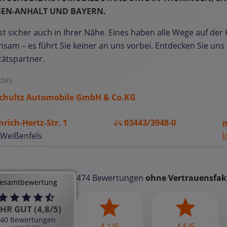
SEN-ANHALT UND BAYERN.
ist sicher auch in Ihrer Nähe. Eines haben alle Wege auf der 
sam – es führt Sie keiner an uns vorbei. Entdecken Sie uns 
tätspartner.
des
chultz Automobile GmbH & Co.KG
nrich-Hertz-Str. 1
03443/3948-0
m
 Weißenfels
474 Bewertungen
ohne Vertrauensfak
esamtbewertung
HR GUT (4,8/5)
40 Bewertungen
4,1/5
4,6/5