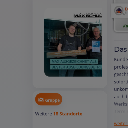
Ku
Das
Kunde
profes
geschä
sofort
unkomp
auch b
Gruppe
Werkst
Termin
Weitere
18 Standorte
zügig 
weiter
transp