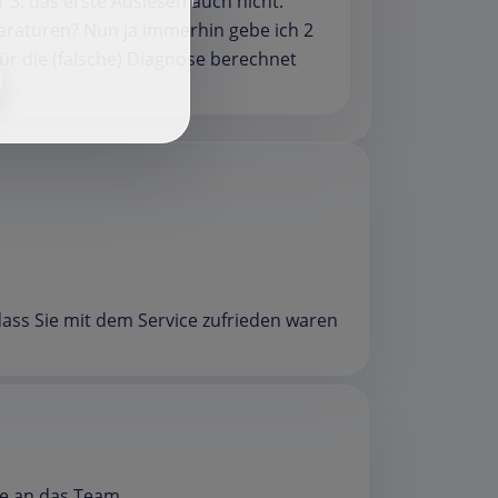
f
 3. das erste Auslesen auch nicht.
paraturen? Nun ja immerhin gebe ich 2
für die (falsche) Diagnose berechnet
 dass Sie mit dem Service zufrieden waren
e an das Team.