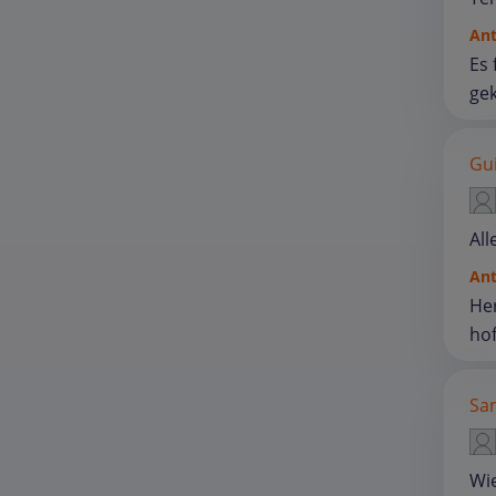
An
Es 
gek
Gu
All
An
Her
hof
San
Wie