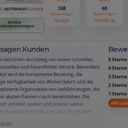
seit 02.06.2016
338
60
Bewertungen
Bewertungen
Google
mobile.de
Seriöse
ndenbewertungen
 sagen Kunden
Bewer
n berichten durchweg von einem schnellen,
5 Sterne
sionellen und freundlichen Service. Besonders
4 Sterne
tzt wird die kompetente Beratung, die
3 Sterne
ige Verfügbarkeit von Winterrädern und die
2 Sterne
lizierte Organisation von Leihfahrzeugen, die
1 Sterne
ei akuten Pannen rasch bereitstehen. Die
Alle Lei
att arbeitet sauber und präzise, wobei
e zuverlässig eingehalten und die Arbeiten
abgeschlossen werden. Viele Kunden loben die
 lesen
arente Kommunikation: Sie erhalten