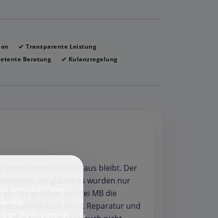
ion
Transparente Leistung
tente Beratung
Kulanzregelung
ie Motorkontrolleuchte aus bleibt. Der
 bestehen. Ich glaube es wurden nur
zu personalisieren
in Fall geöffnet (wo bei MB die
ie alle
den sollte) nach der 2. Reparatur und
lten Sie in unserer