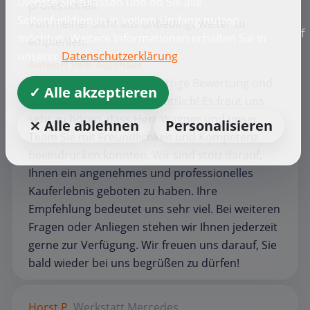
Dienste Sie zulassen und ob Sie alle
professionell.
Seitenfunktionen in vollem Umfang nutzen
Von meiner Sicht aus unbedingt weiter zu
f
möchten. Weitere Informationen erhalten Sie in
empfehlen.
unserer
Datenschutzerklärung
Antwort vom Autohaus
Vielen Dank für Ihre großartige Bewertung und
✓ Alle akzeptieren
Ihr Vertrauen in Merbag Wittlich! Es freut uns
sehr zu hören, dass Herr Wagner und unser
⨯ Alle ablehnen
Personalisieren
Team Sie mit Freundlichkeit und Kompetenz
beeindrucken konnten. Wir sind stolz darauf,
Ihnen ein angenehmes und professionelles
Kauferlebnis geboten zu haben. Ihre
Empfehlung bedeutet uns sehr viel. Bei weiteren
Fragen oder Anliegen stehen wir Ihnen jederzeit
gerne zur Verfügung. Wir freuen uns darauf, Sie
bald wieder bei uns begrüßen zu dürfen!
Horst P.
Werkstatt
Mercedes