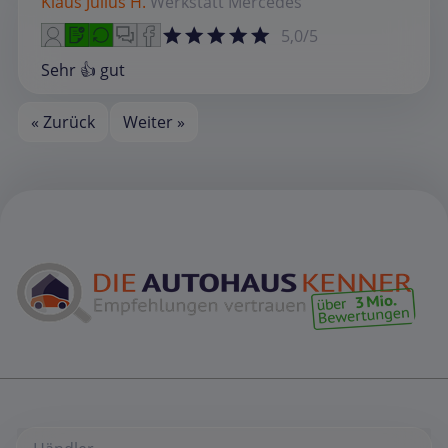
Klaus Julius H.
Werkstatt
Mercedes
5,0/5
Sehr 👍 gut
« Zurück
Weiter »