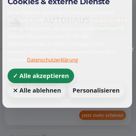
Cookies & externe Dienste
Diese Website verwendet Cookies und externe
Dienste um Inhalte und Anzeigen zu personalisieren
und zu analysieren. Sie können bestimmen, welche
Dienste Sie zulassen und ob Sie alle
Seitenfunktionen in vollem Umfang nutzen
f
möchten. Weitere Informationen erhalten Sie in
unserer
Datenschutzerklärung
Händler
✓ Alle akzeptieren
Sind Sie Autohändler?
⨯ Alle ablehnen
Personalisieren
Fordern Sie unverbindlich Informationen zu den
Autohauskennern an und werden Sie Partner
Jetzt mehr erfahren