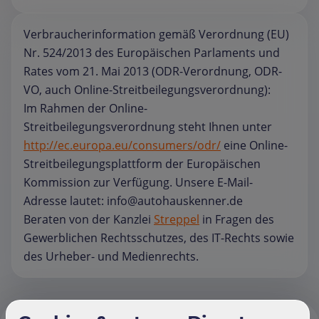
Verbraucherinformation gemäß Verordnung (EU)
Nr. 524/2013 des Europäischen Parlaments und
Rates vom 21. Mai 2013 (ODR-Verordnung, ODR-
VO, auch Online-Streitbeilegungsverordnung):
Im Rahmen der Online-
Streitbeilegungsverordnung steht Ihnen unter
http://ec.europa.eu/consumers/odr/
eine Online-
Streitbeilegungsplattform der Europäischen
Kommission zur Verfügung. Unsere E-Mail-
Adresse lautet: info@autohauskenner.de
Beraten von der Kanzlei
Streppel
in Fragen des
Gewerblichen Rechtsschutzes, des IT-Rechts sowie
des Urheber- und Medienrechts.