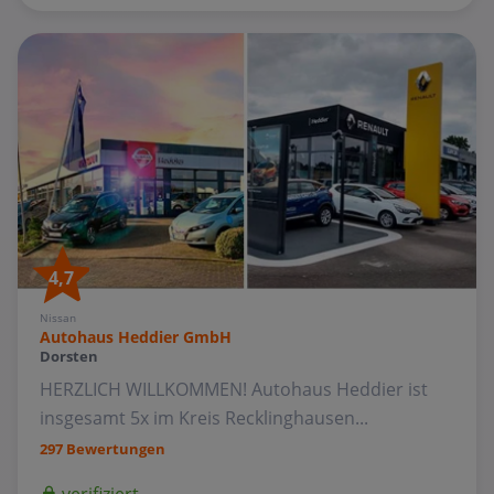
4,7
Nissan
Autohaus Heddier GmbH
Dorsten
HERZLICH WILLKOMMEN! Autohaus Heddier ist
insgesamt 5x im Kreis Recklinghausen...
297 Bewertungen
verifiziert