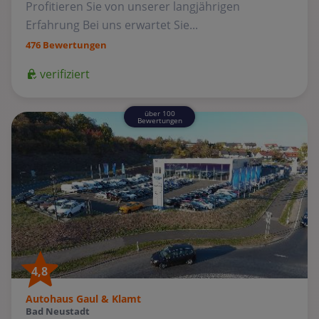
Profitieren Sie von unserer langjährigen
Erfahrung Bei uns erwartet Sie...
476 Bewertungen
verifiziert
über 100
Bewertungen
4,8
Autohaus Gaul & Klamt
Bad Neustadt