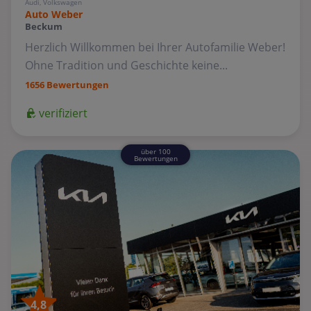
Audi, Volkswagen
Auto Weber
Beckum
Herzlich Willkommen bei Ihrer Autofamilie Weber!
Ohne Tradition und Geschichte keine...
1656 Bewertungen
verifiziert
über 100
Bewertungen
4,8