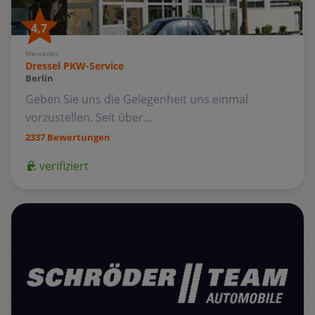
4,7
Mercedes
Dressel PKW-Service
Berlin
Geben Sie uns die Gelegenheit uns einmal
vorzustellen. Seit über...
2337 Bewertungen
verifiziert