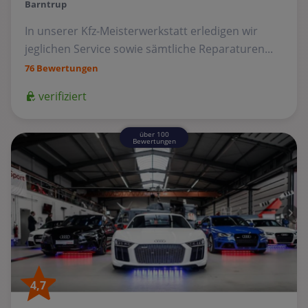
Barntrup
In unserer Kfz-Meisterwerkstatt erledigen wir
jeglichen Service sowie sämtliche Reparaturen...
76 Bewertungen
verifiziert
über 100
Bewertungen
4,7