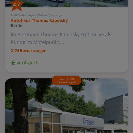
4,7
Audi, Volkswagen, VW-Nutzfahrzeuge
Autohaus Thomas Kapinsky
Berlin
Im Autohaus Thomas Kapinsky stehen Sie als
Kunde im Mittelpunkt....
2174 Bewertungen
verifiziert
über 1000
Bewertungen