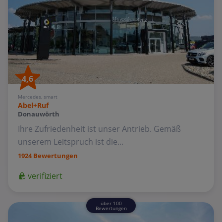
4,6
Mercedes, smart
Abel+Ruf
Donauwörth
Ihre Zufriedenheit ist unser Antrieb. Gemäß
unserem Leitspruch ist die...
1924 Bewertungen
verifiziert
über 100
Bewertungen