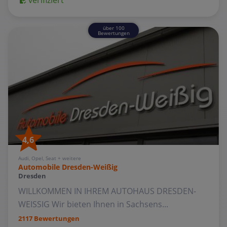
über 100
Bewertungen
4,6
Audi, Opel, Seat + weitere
Automobile Dresden-Weißig
Dresden
WILLKOMMEN IN IHREM AUTOHAUS DRESDEN-
WEISSIG Wir bieten Ihnen in Sachsens...
2117 Bewertungen