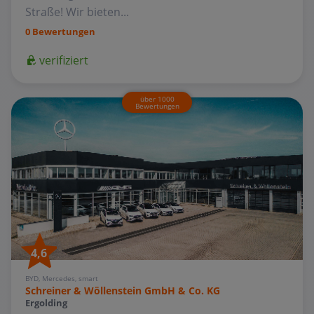
Straße! Wir bieten...
0 Bewertungen
verifiziert
über 1000
Bewertungen
4,6
BYD, Mercedes, smart
Schreiner & Wöllenstein GmbH & Co. KG
Ergolding