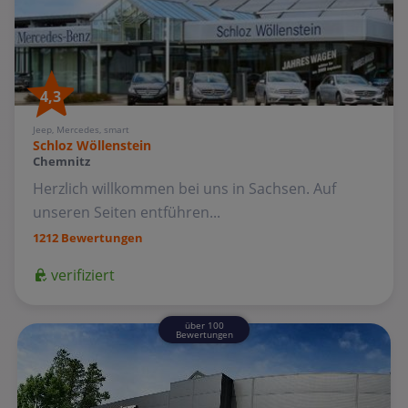
4,3
Jeep, Mercedes, smart
Schloz Wöllenstein
Chemnitz
Herzlich willkommen bei uns in Sachsen. Auf
unseren Seiten entführen...
1212 Bewertungen
verifiziert
über 100
Bewertungen