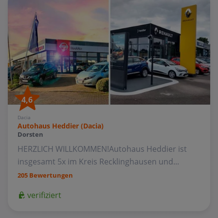
4,6
Dacia
Autohaus Heddier (Dacia)
Dorsten
HERZLICH WILLKOMMEN!Autohaus Heddier ist
insgesamt 5x im Kreis Recklinghausen und...
205 Bewertungen
verifiziert