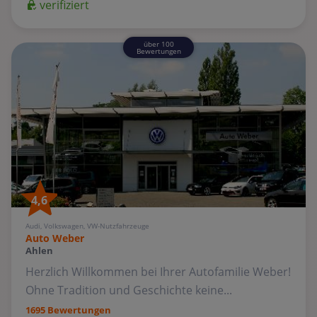
verifiziert
über 100
Bewertungen
4,6
Audi, Volkswagen, VW-Nutzfahrzeuge
Auto Weber
Ahlen
Herzlich Willkommen bei Ihrer Autofamilie Weber!
Ohne Tradition und Geschichte keine...
1695 Bewertungen