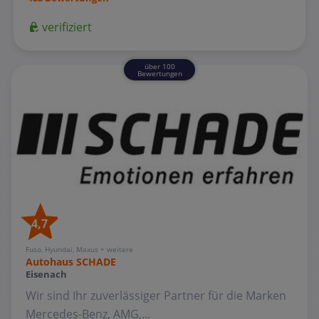
verifiziert
über 100
Bewertungen
4,7
Fuso, Hyundai, Maxus + weitere
Autohaus SCHADE
Eisenach
Wir sind Ihr zuverlässiger Partner für die Marken
Mercedes-Benz, AMG,...