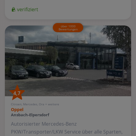
verifiziert
über 1000
Bewertungen
4,7
Citroen, Mercedes, Ora + weitere
Oppel
Ansbach-Elpersdorf
Autorisierter Mercedes-Benz
PKW/Transporter/LKW Service über alle Sparten,