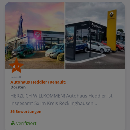
4,7
Renault
Autohaus Heddier (Renault)
Dorsten
HERZLICH WILLKOMMEN! Autohaus Heddier ist
insgesamt 5x im Kreis Recklinghausen...
36 Bewertungen
verifiziert