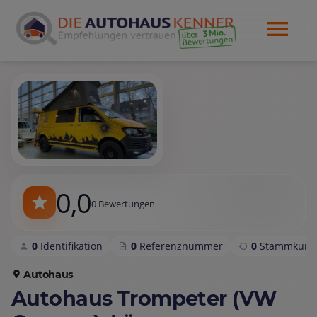
0,0
0 Bewertungen
0
Identifikation
0
Referenznummer
0
Stammkund
Autohaus
Autohaus Trompeter (VW