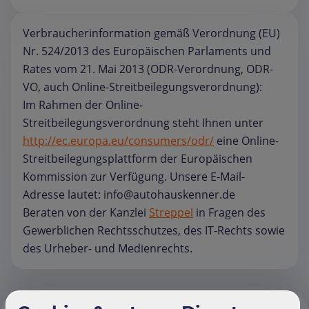
Verbraucherinformation gemäß Verordnung (EU)
Nr. 524/2013 des Europäischen Parlaments und
Rates vom 21. Mai 2013 (ODR-Verordnung, ODR-
VO, auch Online-Streitbeilegungsverordnung):
Im Rahmen der Online-
Streitbeilegungsverordnung steht Ihnen unter
http://ec.europa.eu/consumers/odr/
eine Online-
Streitbeilegungsplattform der Europäischen
Kommission zur Verfügung. Unsere E-Mail-
Adresse lautet: info@autohauskenner.de
Beraten von der Kanzlei
Streppel
in Fragen des
Gewerblichen Rechtsschutzes, des IT-Rechts sowie
des Urheber- und Medienrechts.