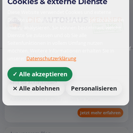
Cookies & externe Dienste
Diese Website verwendet Cookies und externe
Dienste um Inhalte und Anzeigen zu personalisieren
und zu analysieren. Sie können bestimmen, welche
Dienste Sie zulassen und ob Sie alle
Seitenfunktionen in vollem Umfang nutzen
f
möchten. Weitere Informationen erhalten Sie in
unserer
Datenschutzerklärung
Händler
✓ Alle akzeptieren
Sind Sie Autohändler?
⨯ Alle ablehnen
Personalisieren
Fordern Sie unverbindlich Informationen zu den
Autohauskennern an und werden Sie Partner
Jetzt mehr erfahren