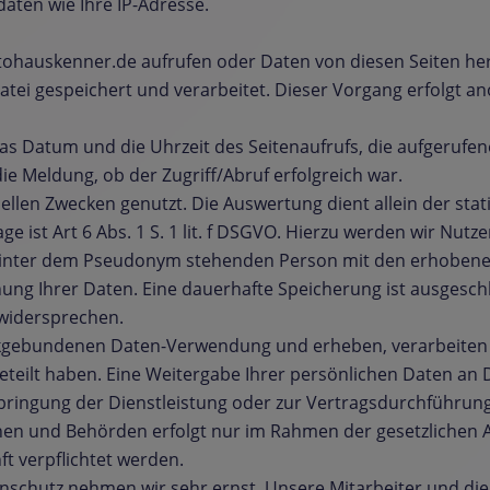
aten wie Ihre IP-Adresse.
utohauskenner.de aufrufen oder Daten von diesen Seiten h
atei gespeichert und verarbeitet. Dieser Vorgang erfolgt a
 das Datum und die Uhrzeit des Seitenaufrufs, die aufgeruf
e Meldung, ob der Zugriff/Abruf erfolgreich war.
ellen Zwecken genutzt. Die Auswertung dient allein der sta
e ist Art 6 Abs. 1 S. 1 lit. f DSGVO. Hierzu werden wir Nutz
 hinter dem Pseudonym stehenden Person mit den erhobenen
ung Ihrer Daten. Eine dauerhafte Speicherung ist ausgesc
 widersprechen.
ckgebundenen Daten-Verwendung und erheben, verarbeiten
geteilt haben. Eine Weitergabe Ihrer persönlichen Daten an D
 Erbringung der Dienstleistung oder zur Vertragsdurchführun
ionen und Behörden erfolgt nur im Rahmen der gesetzlichen 
ft verpflichtet werden.
schutz nehmen wir sehr ernst. Unsere Mitarbeiter und die