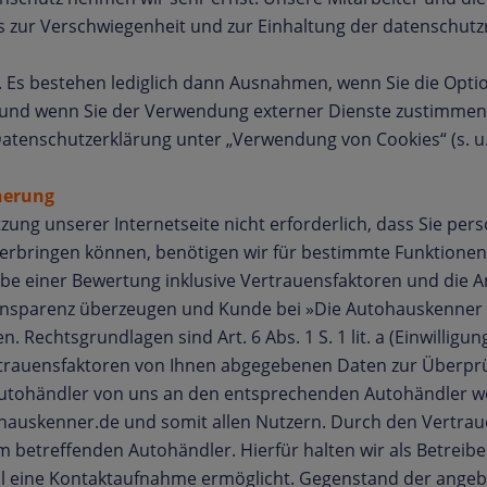
 zur Verschwiegenheit und zur Einhaltung der datenschutz
es. Es bestehen lediglich dann Ausnahmen, wenn Sie die Op
n und wenn Sie der Verwendung externer Dienste zustimme
atenschutzerklärung unter „Verwendung von Cookies“ (s. u.
herung
utzung unserer Internetseite nicht erforderlich, dass Sie 
erbringen können, benötigen wir für bestimmte Funktione
gabe einer Bewertung inklusive Vertrauensfaktoren und die
ansparenz überzeugen und Kunde bei »Die Autohauskenner G
. Rechtsgrundlagen sind Art. 6 Abs. 1 S. 1 lit. a (Einwilligu
trauensfaktoren von Ihnen abgegebenen Daten zur Überprüfu
utohändler von uns an den entsprechenden Autohändler wei
auskenner.de und somit allen Nutzern. Durch den Vertraue
etreffenden Autohändler. Hierfür halten wir als Betreiber 
ell eine Kontaktaufnahme ermöglicht. Gegenstand der angebo