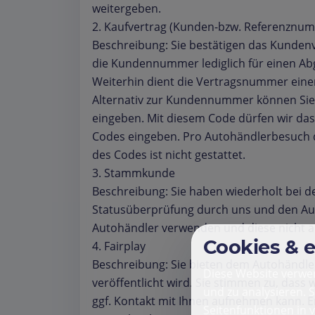
weitergeben.
2. Kaufvertrag (Kunden-bzw. Referenznu
Beschreibung: Sie bestätigen das Kunden
die Kundennummer lediglich für einen Ab
Weiterhin dient die Vertragsnummer eine
Alternativ zur Kundennummer können Sie
eingeben. Mit diesem Code dürfen wir das 
Codes eingeben. Pro Autohändlerbesuch dü
des Codes ist nicht gestattet.
3. Stammkunde
Beschreibung: Sie haben wiederholt bei 
Statusüberprüfung durch uns und den Auto
Autohändler verwenden und diese nicht a
Cookies & 
4. Fairplay
Beschreibung: Sie bieten dem Autohändler
Diese Website verwen
veröffentlicht wird. Sie stimmen zu, das
und zu analysieren. 
ggf. Kontakt mit Ihnen aufnehmen kann. Erl
Seitenfunktionen in 