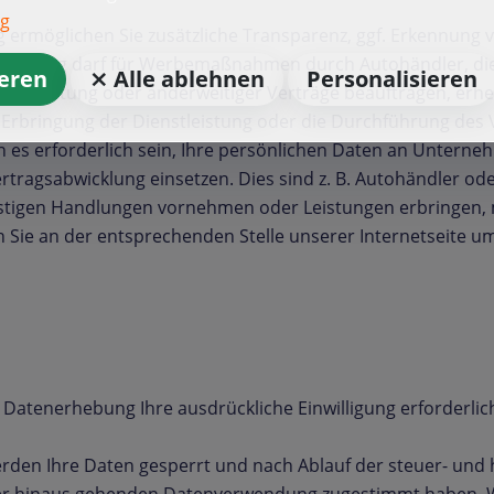
ng
g ermöglichen Sie zusätzliche Transparenz, ggf. Erkennun
-Posting darf für Werbemaßnahmen durch Autohändler, die
ieren
⨯ Alle ablehnen
Personalisieren
enstleistung oder anderweitiger Verträge beauftragen, erh
ie Erbringung der Dienstleistung oder die Durchführung des
kann es erforderlich sein, Ihre persönlichen Daten an Untern
rtragsabwicklung einsetzen. Dies sind z. B. Autohändler oder
stigen Handlungen vornehmen oder Leistungen erbringen,
ie an der entsprechenden Stelle unserer Internetseite um 
Datenerhebung Ihre ausdrückliche Einwilligung erforderlich i
rden Ihre Daten gesperrt und nach Ablauf der steuer- und h