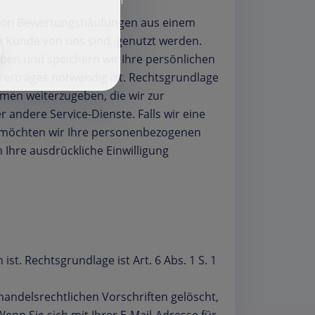
f
g von Bewertungshäufungen aus einem
 Kunde von uns sind, genutzt werden.
eben und speichern wir Ihre persönlichen
 Vertrages notwendig ist. Rechtsgrundlage
ehmen weiterzugeben, die wir zur
 andere Service-Dienste. Falls wir eine
 möchten wir Ihre personenbezogenen
Ihre ausdrückliche Einwilligung
st. Rechtsgrundlage ist Art. 6 Abs. 1 S. 1
andelsrechtlichen Vorschriften gelöscht,