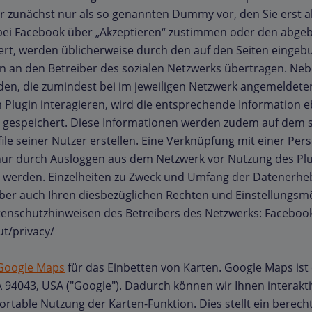
ber zunächst nur als so genannten Dummy vor, den Sie erst 
bei Facebook über „Akzeptieren“ zustimmen oder den abgebi
tiviert, werden üblicherweise durch den auf den Seiten ein
ten an den Betreiber des sozialen Netzwerks übertragen. Ne
n, die zumindest bei im jeweiligen Netzwerk angemeldeten
Plugin interagieren, wird die entsprechende Information eb
t gespeichert. Diese Informationen werden zudem auf dem so
le seiner Nutzer erstellen. Eine Verknüpfung mit einer Per
n nur durch Ausloggen aus dem Netzwerk vor Nutzung des P
 werden. Einzelheiten zu Zweck und Umfang der Datenerhe
ber auch Ihren diesbezüglichen Rechten und Einstellungsmö
nschutzhinweisen des Betreibers des Netzwerks: Facebook In
t/privacy/
Google Maps
für das Einbetten von Karten. Google Maps ist 
94043, USA ("Google"). Dadurch können wir Ihnen interaktiv
table Nutzung der Karten-Funktion. Dies stellt ein berechti