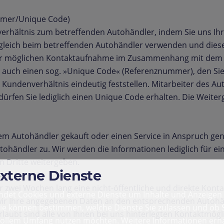
mmer/Unique Code)
verhältnis zum betreffenden Autohändler, indem Sie uns I
gleich beim betreffenden Autohändler verwenden und diese 
r möglichen Kontaktaufnahme im Zusammenhang mit dem Vert
 auch einen sog. »Unique Code« (Referenznummer), den Si
Kundenverhältnis eindeutig feststellen. Mitarbeiter des Au
rfen Sie lediglich einen Unique Code erhalten. Die Weite
dem Autohändler gekauft oder einen Service in Anspruch 
händler zu. Wir werden die Informationen lediglich für ei
n Dritte weitergeben.
externe Dienste
 zwei Wochen lang eine nicht-öffentliche und direkte Konta
det Cookies und externe Dienste um Inhalte und Anzeigen 
s wir Ihre angegebenen Daten an den entsprechenden Autohän
Sie können bestimmen, welche Dienste Sie zulassen und ob S
aubt sind alle von Ihnen bei uns hinterlegten Kontaktmöglich
vollem Umfang nutzen möchten. Weitere Informationen erha