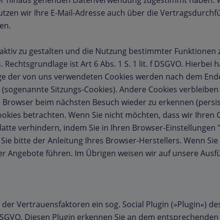
ber hinaus gehenden Datenverwendung zugestimmt haben. We
tzen wir Ihre E-Mail-Adresse auch über die Vertragsdurch
en.
aktiv zu gestalten und die Nutzung bestimmter Funktionen 
echtsgrundlage ist Art 6 Abs. 1 S. 1 lit. f DSGVO. Hierbei h
ige der von uns verwendeten Cookies werden nach dem Ende
t (sogenannte Sitzungs-Cookies). Andere Cookies verbleibe
Browser beim nächsten Besuch wieder zu erkennen (persist
okies betrachten. Wenn Sie nicht möchten, dass wir Ihren
latte verhindern, indem Sie in Ihren Browser-Einstellungen 
Sie bitte der Anleitung Ihres Browser-Herstellers. Wenn Sie
r Angebote führen. Im Übrigen weisen wir auf unsere Ausf
der Vertrauensfaktoren ein sog. Social Plugin (»Plugin«) d
t. f DSGVO. Diesen Plugin erkennen Sie an dem entsprechend