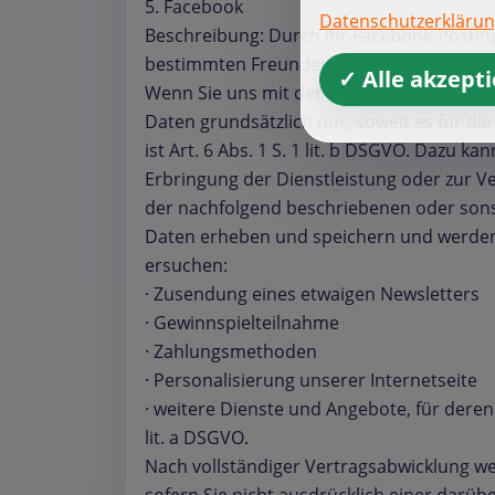
5. Facebook
Datenschutzerkläru
Beschreibung: Durch Ihr Facebook-Postin
bestimmten Freundeskreis. Das Facebook
✓ Alle akzept
Wenn Sie uns mit der Erbringung einer Di
Daten grundsätzlich nur, soweit es für d
ist Art. 6 Abs. 1 S. 1 lit. b DSGVO. Dazu 
Erbringung der Dienstleistung oder zur Ve
der nachfolgend beschriebenen oder son
Daten erheben und speichern und werden S
ersuchen:
· Zusendung eines etwaigen Newsletters
· Gewinnspielteilnahme
· Zahlungsmethoden
· Personalisierung unserer Internetseite
· weitere Dienste und Angebote, für deren 
lit. a DSGVO.
Nach vollständiger Vertragsabwicklung we