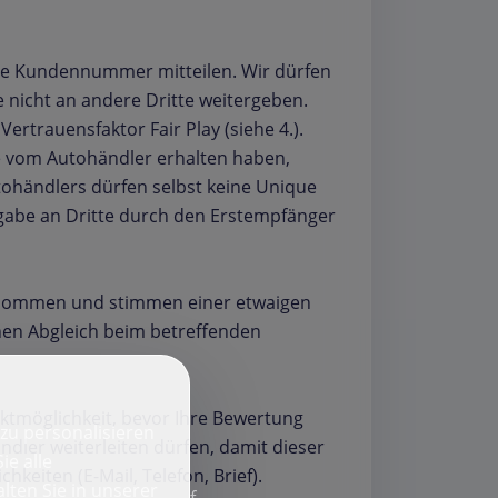
hre Kundennummer mitteilen. Wir dürfen
nicht an andere Dritte weitergeben.
rauensfaktor Fair Play (siehe 4.).
e vom Autohändler erhalten haben,
tohändlers dürfen selbst keine Unique
rgabe an Dritte durch den Erstempfänger
genommen und stimmen einer etwaigen
nen Abgleich beim betreffenden
ktmöglichkeit, bevor Ihre Bewertung
zu personalisieren
dler weiterleiten dürfen, damit dieser
ie alle
keiten (E-Mail, Telefon, Brief).
lten Sie in unserer