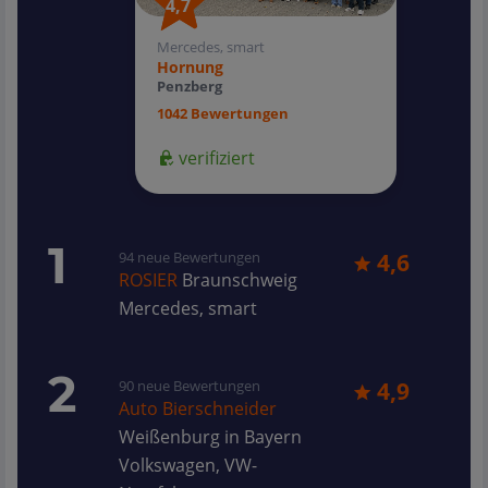
4,7
4,7
Mercedes, smart
Hornung
Penzberg
1042 Bewertungen
verifiziert
1
94 neue Bewertungen
4,6
ROSIER
Braunschweig
Mercedes, smart
2
90 neue Bewertungen
4,9
Auto Bierschneider
Weißenburg in Bayern
Volkswagen, VW-