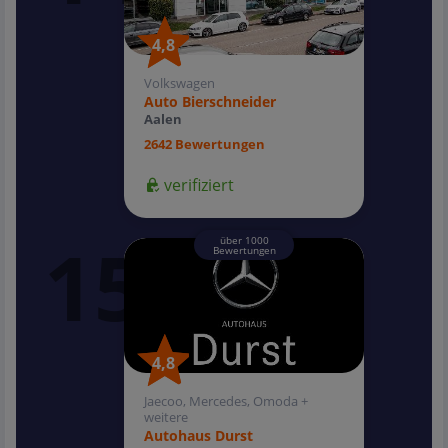
4,8
4,8
Volkswagen
Auto Bierschneider
Aalen
2642 Bewertungen
verifiziert
über 1000
Bewertungen
4,8
4,8
Jaecoo, Mercedes, Omoda +
weitere
Autohaus Durst