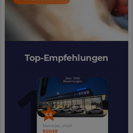
Top-Empfehlungen
über 1000
Bewertungen
4,6
4,6
Mercedes, smart
ROSIER