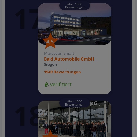
über 1000
Bewertungen
4,5
4,5
Mercedes, smart
Bald Automobile GmbH
Siegen
1949 Bewertungen
verifiziert
über 1000
Bewertungen