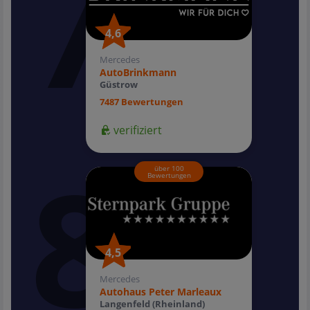
4,6
4,6
Mercedes
AutoBrinkmann
Güstrow
7487 Bewertungen
verifiziert
über 100
Bewertungen
4,5
4,5
Mercedes
Autohaus Peter Marleaux
Langenfeld (Rheinland)