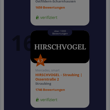
Ostfildern-Scharnhausen
1659 Bewertungen
verifiziert
über 1000
Bewertungen
4,7
4,7
Mercedes, smart
HIRSCHVOGEL - Straubing |
Osserstraße 2
Straubing
1746 Bewertungen
verifiziert