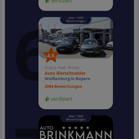
verifiziert
über 1000
Bewertungen
4,8
4,8
Cupra, Seat, Skoda
Auto Bierschneider
Weißenburg in Bayern
2984 Bewertungen
verifiziert
über 1000
Bewertungen