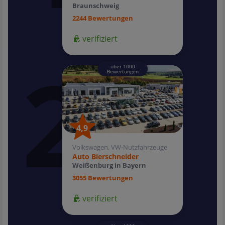
Braunschweig
2244 Bewertungen
verifiziert
über 1000
Bewertungen
4,9
4,9
Volkswagen, VW-Nutzfahrzeuge
Auto Bierschneider
Weißenburg in Bayern
3055 Bewertungen
verifiziert