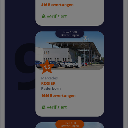
416 Bewertungen
verifiziert
über 1000
Bewertungen
4,5
4,5
Mercedes
ROSIER
Paderborn
1646 Bewertungen
verifiziert
über 100
Bewertungen