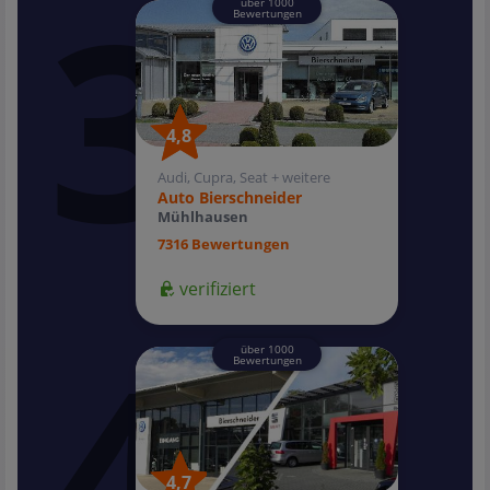
über 1000
Bewertungen
4,8
4,8
Audi, Cupra, Seat + weitere
Auto Bierschneider
Mühlhausen
7316 Bewertungen
verifiziert
über 1000
Bewertungen
4,7
4,7