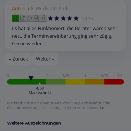
Antonia A.
Werkstatt
Audi
5,0/5
Es hat alles Funktioniert, die Berater waren sehr
nett, die Terminvereinbarung ging sehr zügig.
Gerne wieder.
« Zurück
Weiter »
5
4,5
4,25
4
3,75
3,5
4,58
Marktschnitt
Marktschnitt stellt einen zusätzlichen Vergleichswert für die
Gesamtbewertung des hier angezeigten Autohauses dar.
Weitere Auszeichnungen