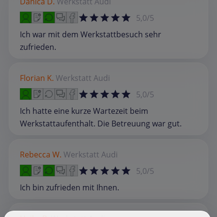
Danica D.
Werkstatt
Audi
5,0/5
Ich war mit dem Werkstattbesuch sehr
zufrieden.
Florian K.
Werkstatt
Audi
5,0/5
Ich hatte eine kurze Wartezeit beim
Werkstattaufenthalt. Die Betreuung war gut.
Rebecca W.
Werkstatt
Audi
5,0/5
Ich bin zufrieden mit Ihnen.