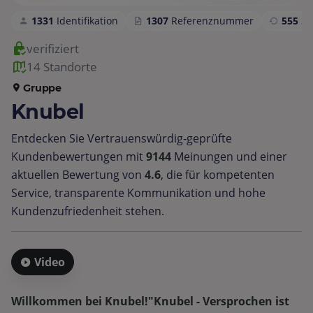
1331
Identifikation
1307
Referenznummer
555
S
verifiziert
14 Standorte
Gruppe
Knubel
Entdecken Sie Vertrauenswürdig‑geprüfte
Kundenbewertungen mit
9144
Meinungen und einer
aktuellen Bewertung von
4.6
, die für kompetenten
Service, transparente Kommunikation und hohe
Kundenzufriedenheit stehen.
Video
Willkommen bei Knubel!"Knubel - Versprochen ist