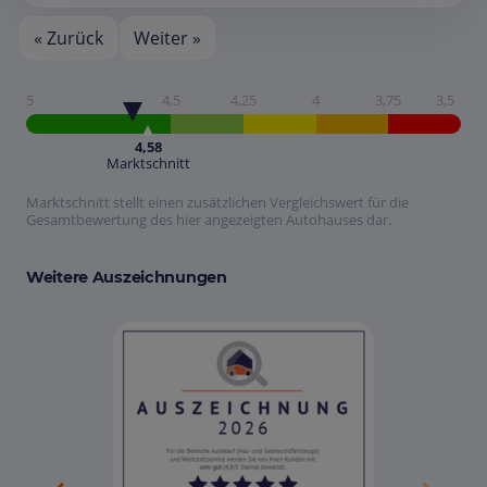
« Zurück
Weiter »
5
4,5
4,25
4
3,75
3,5
4,58
Marktschnitt
Marktschnitt stellt einen zusätzlichen Vergleichswert für die
Gesamtbewertung des hier angezeigten Autohauses dar.
Weitere Auszeichnungen