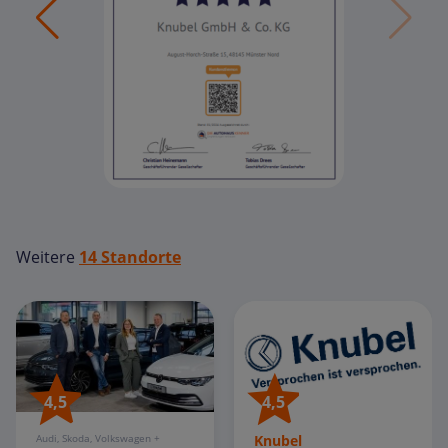
Weitere
14 Standorte
4,5
4,5
Knubel
Audi, Skoda, Volkswagen +