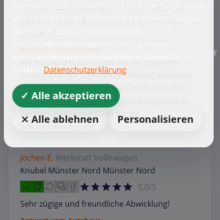
Dienste um Inhalte und Anzeigen zu personalisieren
uns auch die Erklärung und Einführung in die
und zu analysieren. Sie können bestimmen, welche
digitalen Möglichkeiten und die Bedienung
Dienste Sie zulassen und ob Sie alle
gefallen!!!!
Seitenfunktionen in vollem Umfang nutzen
Antwort vom Autohaus
f
möchten. Weitere Informationen erhalten Sie in
Wir freuen uns sehr, dass Sie mit unserem
unserer
Datenschutzerklärung
Service und der digitalen Einführung zufrieden
waren. Ihr positives Feedback motiviert unser
✓ Alle akzeptieren
Team, weiterhin individuell und kompetent zu
beraten. Herzlichen Dank für die
⨯ Alle ablehnen
Personalisieren
5‑Sterne‑Bewertung!
Jochen E.
Werkstatt
Volkswagen
Knubel Münster Nord Münster Nord
5,0/5
Sehr zügige und freundliche Abwicklung!