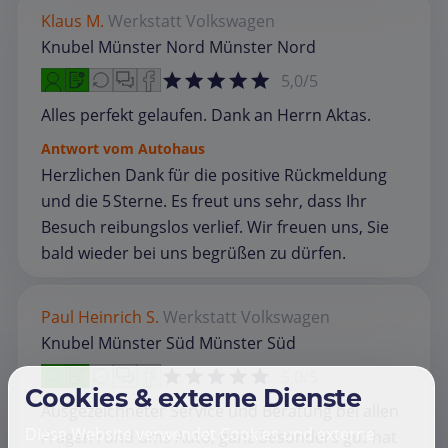
Klaus M.
Werkstatt
Volkswagen
Knubel Münster Nord Münster Nord
5,0/5
Alles perfekt gelaufen. Dank an Herrn Aktas.
Antwort vom Autohaus
Herzlichen Dank für die positive Rückmeldung
und die 5 Sterne. Es freut uns sehr, dass Ihr
Besuch reibungslos verlief. Wir freuen uns, Sie
bald wieder bei uns begrüßen zu dürfen.
Paul Heinrich S.
Werkstatt
Volkswagen
Knubel Münster Süd Münster Süd
5,0/5
Cookies & externe Dienste
Ausgezeichneter Service und Beratung bei allen
Diese Website verwendet Cookies und externe
Fragen rund ums Auto, ganz besonders gut hat