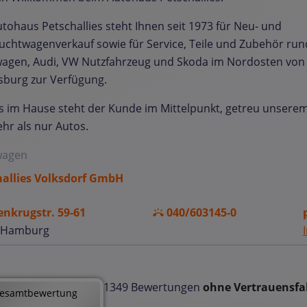
tohaus Petschallies steht Ihnen seit 1973 für Neu- und
chtwagenverkauf sowie für Service, Teile und Zubehör run
wagen, Audi, VW Nutzfahrzeug und Skoda im Nordosten vo
sburg zur Verfügung.
s im Hause steht der Kunde im Mittelpunkt, getreu unserem
r als nur Autos.
wagen
hallies Volksdorf GmbH
enkrugstr. 59-61
040/603145-0
 Hamburg
1349 Bewertungen
ohne Vertrauensfa
esamtbewertung