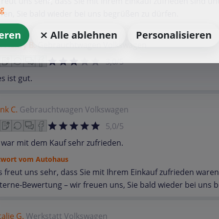
freut uns sehr, dass Sie mit Ihrem Einkauf zufrieden sind u
ng
fen, Sie bald wieder bei uns begrüßen zu dürfen.
ieren
⨯ Alle ablehnen
Personalisieren
f Henry B.
Gebrauchtwagen
Volkswagen
3,0/5
es ist gut.
nk C.
Gebrauchtwagen
Volkswagen
5,0/5
 war mit dem Kauf sehr zufrieden.
twort vom Autohaus
 freut uns sehr, dass Sie mit Ihrem Einkauf zufrieden waren
terne‑Bewertung – wir freuen uns, Sie bald wieder bei uns 
alie G.
Werkstatt
Volkswagen