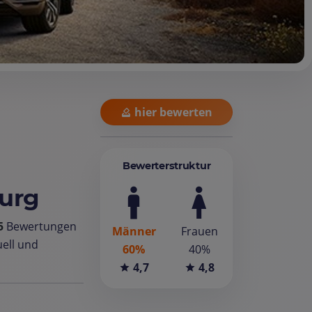
hier bewerten
Bewerterstruktur
burg
5
Bewertungen
Männer
Frauen
uell und
60%
40%
4,7
4,8