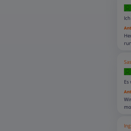
Ich
An
Her
run
Sa
Es 
An
Wir
mot
Ing