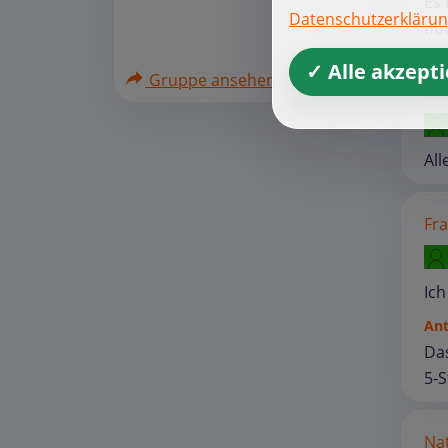
Es 
Datenschutzerkläru
hof
✓ Alle akzept
Gruppe ansehen
Rol
All
Fra
Ich
An
Das
5‑S
Nat