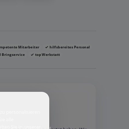
mpetente Mitarbeiter
hilfsbereites Personal
 Bringservice
top Werkstatt
zu personalisieren
ie alle
lten Sie in unserer