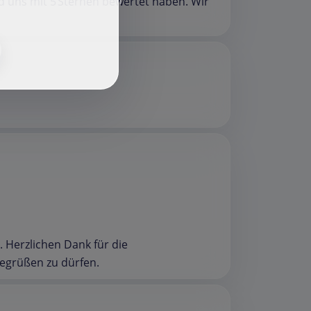
f
nd uns mit 5 Sternen bewertet haben. Wir
. Herzlichen Dank für die
begrüßen zu dürfen.