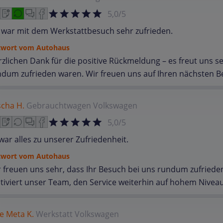
5,0/5
 war mit dem Werkstattbesuch sehr zufrieden.
twort vom Autohaus
zlichen Dank für die positive Rückmeldung – es freut uns s
dum zufrieden waren. Wir freuen uns auf Ihren nächsten B
scha H.
Gebrauchtwagen
Volkswagen
5,0/5
war alles zu unserer Zufriedenheit.
twort vom Autohaus
 freuen uns sehr, dass Ihr Besuch bei uns rundum zufrieden
iviert unser Team, den Service weiterhin auf hohem Niveau
e Meta K.
Werkstatt
Volkswagen