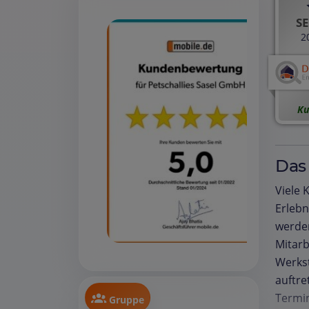
SE
2
Ku
Das
Viele 
Erlebn
werde
Mitarb
Werkst
auftre
Termin
Gruppe