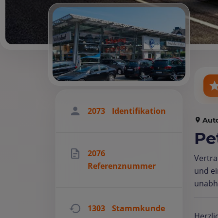
2073
Identifikation
Aut
Pe
2076
Vertr
Referenznummer
und ei
unabh
1303
Stammkunde
Herzli