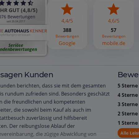
HR GUT (4,8/5)
076 Bewertungen
4,4/5
4,6/5
seit 26.04.2017
388
57
Bewertungen
Bewertungen
Google
mobile.de
Seriöse
ndenbewertungen
 sagen Kunden
Bewer
Kunden berichten, dass sie mit dem gesamten
5 Sterne
is rundum zufrieden sind. Besonders geschätzt
4 Sterne
n die freundlichen und kompetenten
3 Sterne
eiter, die sowohl beim Kauf als auch im
2 Sterne
attbesuch zuverlässig und hilfsbereit
1 Sterne
ten. Der reibungslose Ablauf der
Alle Lei
vereinbarung, die zügige Abwicklung von