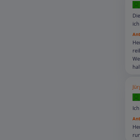
Die
ich
An
Her
rei
Wei
hal
Jür
Ich
An
Her
ru