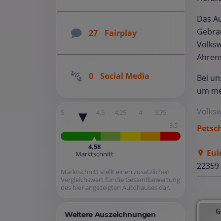
Das Au
Gebrau
27
Fairplay
Volks
Ahren
0
Social Media
Bei un
um meh
Volks
5
4,5
4,25
4
3,75
3,5
Petsc
4,58
Eul
Marktschnitt
22359
Marktschnitt stellt einen zusätzlichen
Vergleichswert für die Gesamtbewertung
des hier angezeigten Autohauses dar.
G
Weitere Auszeichnungen