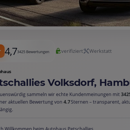
4,7
verifiziert
Werkstatt
3425 Bewertungen
ohaus
tschallies Volksdorf, Ham
auenswürdig sammeln wir echte Kundenmeinungen mit
342
ner aktuellen Bewertung von
4.7
Sternen – transparent, akt
ängig.
ch Willkommen beim Autohaus Petschallies.