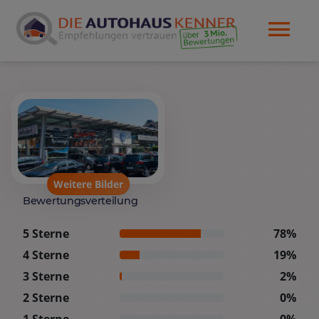
Weitere Bilder
Bewertungsverteilung
5 Sterne
78%
4 Sterne
19%
3 Sterne
2%
2 Sterne
0%