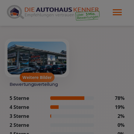
Weitere Bilder
Bewertungsverteilung
5 Sterne
78%
4 Sterne
19%
3 Sterne
2%
2 Sterne
0%