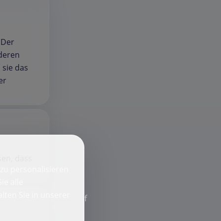
 Der
nderen
 sie das
er
sen, dass
zu personalisieren
ie alle
lten Sie in unserer
f