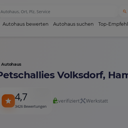
Autohaus bewerten
Autohaus suchen
Top-Empfeh
Autohaus
Petschallies Volksdorf, H
4,7
verifiziert
Werkstatt
3426 Bewertungen