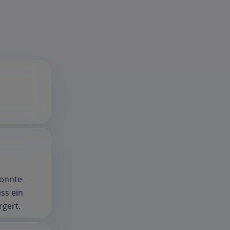
konnte
ss ein
rgert.