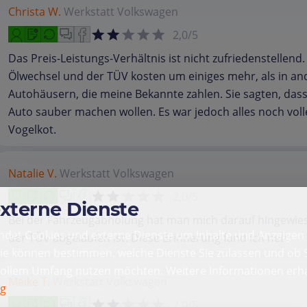
Christa W.
Werkstatt
Volkswagen
2,0/5
Das Preis-Leistungs-Verhältnis ist nicht zufriedenstellend.
Ölwechsel und der TÜV kosten um einiges mehr, als in a
Autohäusern, die meine Bekannte zahlen. Sie sagten, dass
Auto sauber machen wollen. Es war jedoch alles noch voll
Vogelkot.
Natalie V.
Werkstatt
Volkswagen
2,0/5
externe Dienste
Bei der Fahrzeugabholung hat man mich darauf hingewie
det Cookies und externe Dienste um Inhalte und Anzeigen 
der TÜV abgelaufen ist. Diese Erinnerung fand ich nett.
Sie können bestimmen, welche Dienste Sie zulassen und ob S
vollem Umfang nutzen möchten. Weitere Informationen erha
Meike T.
Werkstatt
Volkswagen
ng
2,0/5