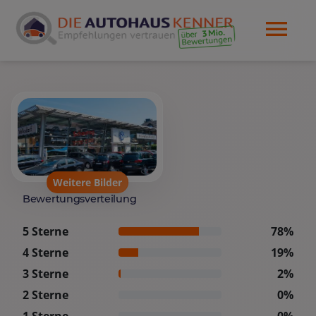
Weitere Bilder
Bewertungsverteilung
5 Sterne
78%
4 Sterne
19%
3 Sterne
2%
2 Sterne
0%