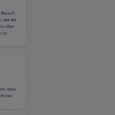
r Besuch
, wie wir
uns über
n zu
ehr, dass
ächsten