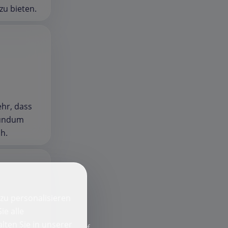
zu bieten.
ehr, dass
rundum
h.
zu personalisieren
ie alle
lten Sie in unserer