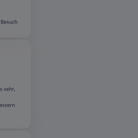
m Besuch
s sehr,
bessern