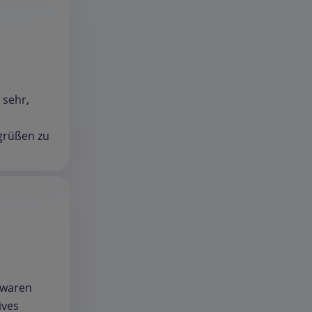
 sehr,
egrüßen zu
n waren
ives