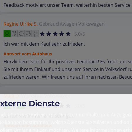
Feedback motiviert unser Team, weiterhin besten Service 
Regine Ulrike S.
Gebrauchtwagen
Volkswagen
5,0/5
Ich war mit dem Kauf sehr zufrieden.
Antwort vom Autohaus
Herzlichen Dank für Ihr positives Feedback! Es freut uns s
Sie mit Ihrem Einkauf und unserem Service in Volksdorf 
zufrieden waren. Wir freuen uns auf Ihren nächsten Besuc
Maja D.
Werkstatt
Volkswagen
externe Dienste
5,0/5
det Cookies und externe Dienste um Inhalte und Anzeigen 
Es war wie immer alles sehr gut.
Sie können bestimmen, welche Dienste Sie zulassen und ob S
Antwort vom Autohaus
vollem Umfang nutzen möchten. Weitere Informationen erha