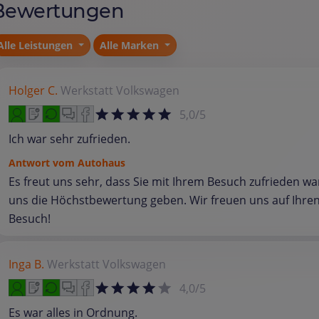
Bewertungen
Alle Leistungen
Alle Marken
Holger C.
Werkstatt
Volkswagen
5,0/5
Ich war sehr zufrieden.
Antwort vom Autohaus
Es freut uns sehr, dass Sie mit Ihrem Besuch zufrieden w
uns die Höchstbewertung geben. Wir freuen uns auf Ihre
Besuch!
Inga B.
Werkstatt
Volkswagen
4,0/5
Es war alles in Ordnung.