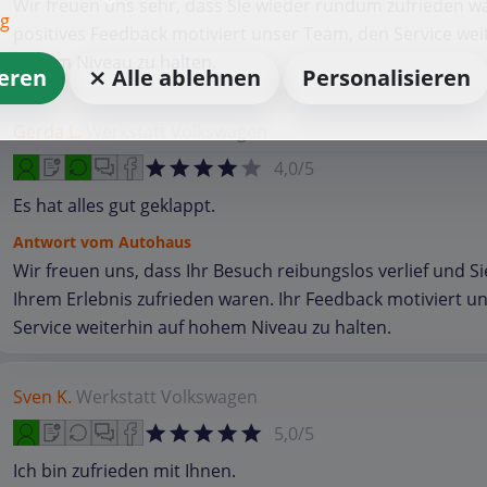
Wir freuen uns sehr, dass Sie wieder rundum zufrieden wa
ng
positives Feedback motiviert unser Team, den Service wei
hohem Niveau zu halten.
ieren
⨯ Alle ablehnen
Personalisieren
Gerda L.
Werkstatt
Volkswagen
4,0/5
Es hat alles gut geklappt.
Antwort vom Autohaus
Wir freuen uns, dass Ihr Besuch reibungslos verlief und Si
Ihrem Erlebnis zufrieden waren. Ihr Feedback motiviert u
Service weiterhin auf hohem Niveau zu halten.
Sven K.
Werkstatt
Volkswagen
5,0/5
Ich bin zufrieden mit Ihnen.