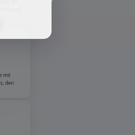
f
ren. Ihr
terhin auf
e mit
ns, den