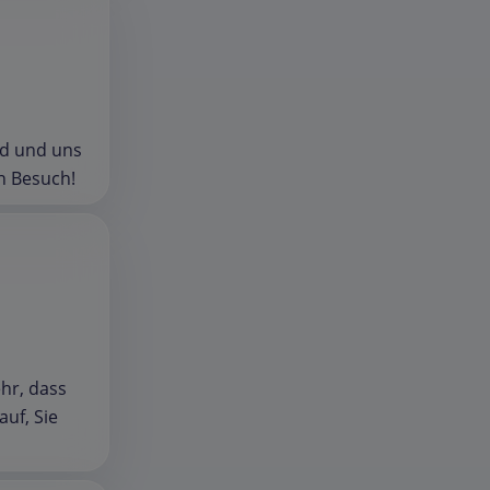
nd und uns
n Besuch!
ehr, dass
uf, Sie