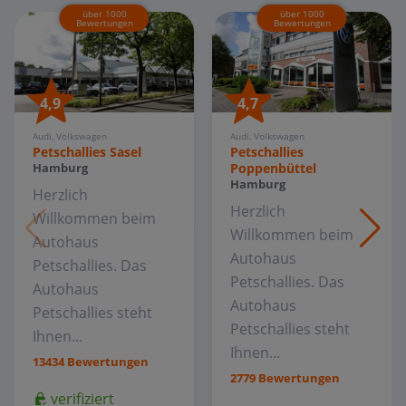
über 1000
über 1000
Bewertungen
Bewertungen
4,9
4,7
Audi, Volkswagen
Audi, Volkswagen
Petschallies Sasel
Petschallies
Poppenbüttel
Hamburg
Hamburg
Herzlich
Herzlich
Willkommen beim
Willkommen beim
Autohaus
Autohaus
Petschallies. Das
Petschallies. Das
Autohaus
Autohaus
Petschallies steht
Petschallies steht
Ihnen...
Ihnen...
13434 Bewertungen
2779 Bewertungen
verifiziert