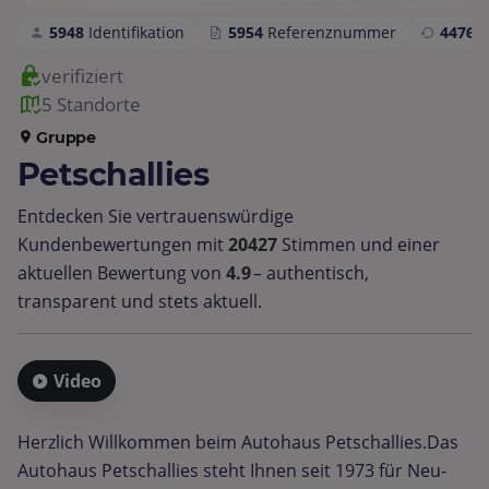
5948
Identifikation
5954
Referenznummer
4476
S
verifiziert
5 Standorte
Gruppe
Petschallies
Entdecken Sie vertrauenswürdige
Kundenbewertungen mit
20427
Stimmen und einer
aktuellen Bewertung von
4.9
– authentisch,
transparent und stets aktuell.
Video
Herzlich Willkommen beim Autohaus Petschallies.Das
Autohaus Petschallies steht Ihnen seit 1973 für Neu-