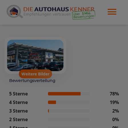
Weitere Bilder
Bewertungsverteilung
5 Sterne
78%
4 Sterne
19%
3 Sterne
2%
2 Sterne
0%