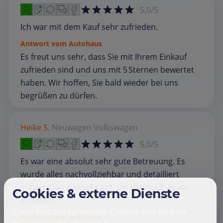
5,0/5
Ich war mit dem Kauf sehr zufrieden.
Antwort vom Autohaus
Es freut uns sehr, dass Sie mit Ihrem Einkauf
zufrieden sind und uns mit 5 Sternen bewertet
haben. Wir hoffen, Sie bald wieder bei uns
begrüßen zu dürfen.
Heike S.
Neuwagen
Volkswagen
5,0/5
Es war eine absolut sehr gute Betreuung. Es
wurde alles nachvollziehbar und detailliert
erklärt. Das war sehr gut. Ich bin rundherum
Cookies & externe Dienste
zufrieden.
Diese Website verwendet Cookies und externe
Antwort vom Autohaus