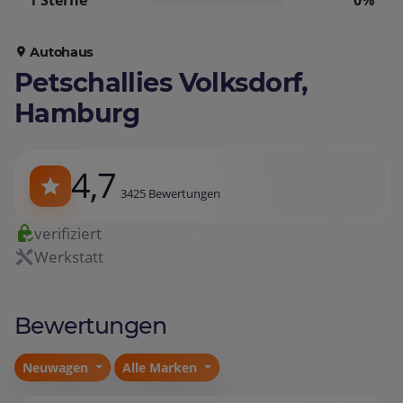
1 Sterne
0%
Autohaus
Petschallies Volksdorf,
Hamburg
4,7
3425 Bewertungen
verifiziert
Werkstatt
Bewertungen
Neuwagen
Alle Marken