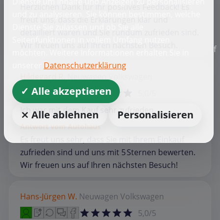
Dienste um Inhalte und Anzeigen zu personalisieren
Herzlichen Dank für Ihr positives Feedback! Es
und zu analysieren. Sie können bestimmen, welche
freut uns, dass die Erklärungen klar und
Dienste Sie zulassen und ob Sie alle
detailliert waren und Sie rundum zufrieden sind.
Seitenfunktionen in vollem Umfang nutzen
Wir freuen uns auf Ihren nächsten Besuch.
f
möchten. Weitere Informationen erhalten Sie in
unserer
Datenschutzerklärung
Hildegard R.
Neuwagen
Volkswagen
✓ Alle akzeptieren
5,0/5
Ich war mit dem Kauf sehr zufrieden.
⨯ Alle ablehnen
Personalisieren
Antwort vom Autohaus
Es freut uns sehr, dass Sie mit Ihrem Einkauf
zufrieden sind und uns mit 5 Sternen bewerten.
Wir freuen uns auf Ihren nächsten Besuch!
Hans-Jürgen W.
Neuwagen
Volkswagen
5,0/5