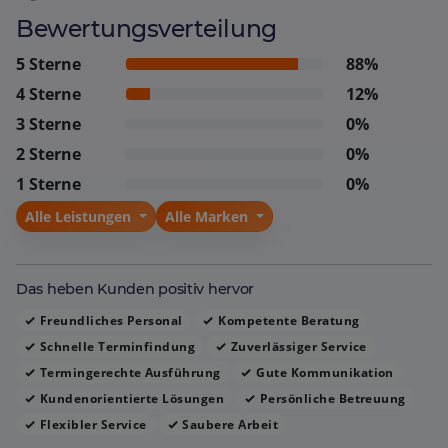
Werkstatt arbeitet präzise, liefert saubere Fahrzeuge
Bewertungsverteilung
zurück und bietet bei Bedarf ein gepflegtes Ersatzauto.
Besonders geschätzt wird das Gefühl, als Kunde ernst
5 Sterne
88%
genommen zu werden, fast wie ein „König“, und das
4 Sterne
12%
Vertrauen in langjährige Ansprechpartner, die
3 Sterne
0%
zuverlässig und engagiert handeln. Insgesamt
2 Sterne
0%
vermittelt das Erlebnis ein hohes Maß an
1 Sterne
0%
Zuverlässigkeit, Professionalität und einer
entspannten Atmosphäre, die Kunden immer wieder
Alle Leistungen
Alle Marken
zu einer uneingeschränkten Weiterempfehlung
bewegt.
Das heben Kunden positiv hervor
Freundliches Personal
Kompetente Beratung
Schnelle Terminfindung
Zuverlässiger Service
Termingerechte Ausführung
Gute Kommunikation
Kundenorientierte Lösungen
Persönliche Betreuung
Flexibler Service
Saubere Arbeit