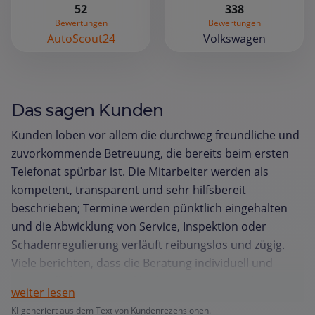
52
338
Bewertungen
Bewertungen
AutoScout24
Volkswagen
Das sagen Kunden
Kunden loben vor allem die durchweg freundliche und
zuvorkommende Betreuung, die bereits beim ersten
Telefonat spürbar ist. Die Mitarbeiter werden als
kompetent, transparent und sehr hilfsbereit
beschrieben; Termine werden pünktlich eingehalten
und die Abwicklung von Service, Inspektion oder
Schadenregulierung verläuft reibungslos und zügig.
Viele berichten, dass die Beratung individuell und
verständlich ist, Preise klar kommuniziert und
weiter lesen
zugesagte Kosten stets eingehalten werden. Die
KI-generiert aus dem Text von Kundenrezensionen.