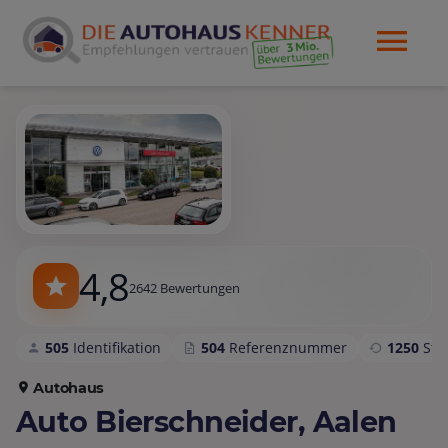
4,8
2642 Bewertungen
505
Identifikation
504
Referenznummer
1250
St
Autohaus
Auto Bierschneider, Aalen