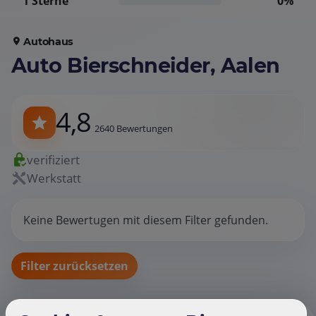
1 Sterne
0%
Autohaus
Auto Bierschneider, Aalen
4,8
2640 Bewertungen
verifiziert
Werkstatt
Keine Bewertugen mit diesem Filter gefunden.
Filter zurücksetzen