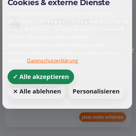
Cookies & externe Dienste
Diese Website verwendet Cookies und externe
Dienste um Inhalte und Anzeigen zu personalisieren
und zu analysieren. Sie können bestimmen, welche
Dienste Sie zulassen und ob Sie alle
Seitenfunktionen in vollem Umfang nutzen
f
möchten. Weitere Informationen erhalten Sie in
unserer
Datenschutzerklärung
Händler
✓ Alle akzeptieren
Sind Sie Autohändler?
⨯ Alle ablehnen
Personalisieren
Fordern Sie unverbindlich Informationen zu den
Autohauskennern an und werden Sie Partner
Jetzt mehr erfahren