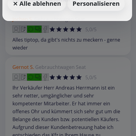
⨯ Alle ablehnen
Personalisieren
Jochen S.
Gebrauchtwagen
Seat
5,0/5
Alles tiptop, da gibt's nichts zu meckern - gerne
wieder
Gernot S.
Gebrauchtwagen
Seat
5,0/5
Ihr Verkäufer Herr Andreas Herrmann ist ein
sehr netter, umgänglicher und sehr
kompetenter Mitarbeiter. Er hat immer ein
offenes Ohr und kümmert sich sehr gut um die
Belange des Kunden bzw. potentiellen Käufers.
Aufgrund dieser Kundenbetreuung habe ich
entschieden das Kfz in Ihrem Hause zu