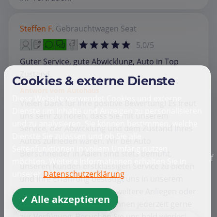
Steffen F.
Gebrauchtwagen
Seat
5,0/5
Guter Service, gute Abwicklung, Auto in Top
Zustand.
Cookies & externe Dienste
Antwort vom Autohaus
Diese Website verwendet Cookies und externe
Vielen Dank für Ihre positive Bewertung! Es freut
Dienste um Inhalte und Anzeigen zu personalisieren
uns sehr zu hören, dass Sie mit unserem
und zu analysieren. Sie können bestimmen, welche
Service, der Abwicklung und dem Zustand Ihres
Dienste Sie zulassen und ob Sie alle
Autos zufrieden waren. Wir bei Auto
Seitenfunktionen in vollem Umfang nutzen
Bierschneider in Aalen sind stets bemüht,
f
möchten. Weitere Informationen erhalten Sie in
unseren Kunden erstklassigen Service zu bieten
unserer
Datenschutzerklärung
und Ihre Erfahrung bestätigt uns in unserem
Tun. Sollten Sie in Zukunft weitere Anliegen oder
✓ Alle akzeptieren
Fragen haben, stehen wir Ihnen jederzeit gerne
zur Verfügung. Besuchen Sie uns bald wieder!