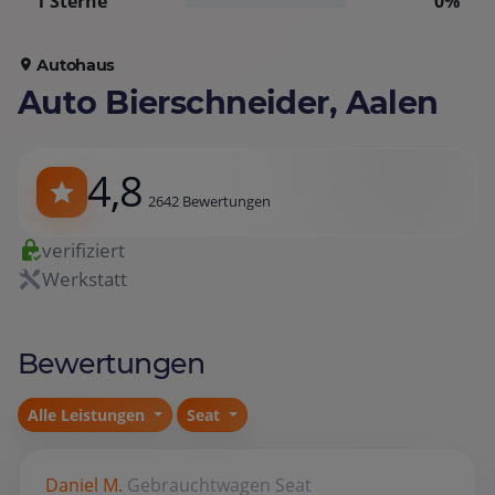
1 Sterne
0%
Autohaus
Auto Bierschneider, Aalen
4,8
2642 Bewertungen
verifiziert
Werkstatt
Bewertungen
Alle Leistungen
Seat
Daniel M.
Gebrauchtwagen
Seat