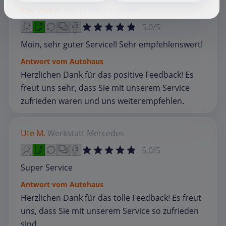
Kay Uwe R.
Werkstatt
Mercedes
5,0/5
Moin, sehr guter Service!! Sehr empfehlenswert!
Antwort vom Autohaus
Herzlichen Dank für das positive Feedback! Es
freut uns sehr, dass Sie mit unserem Service
zufrieden waren und uns weiterempfehlen.
Ute M.
Werkstatt
Mercedes
5,0/5
Super Service
Antwort vom Autohaus
Herzlichen Dank für das tolle Feedback! Es freut
uns, dass Sie mit unserem Service so zufrieden
sind.