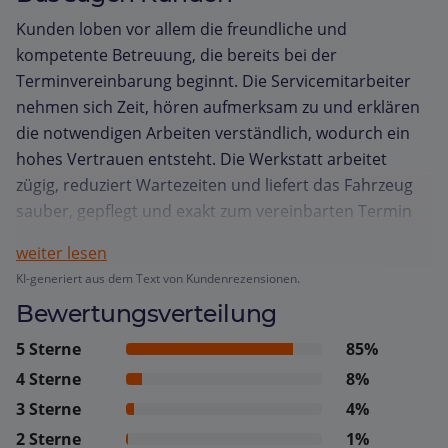
Kunden loben vor allem die freundliche und
kompetente Betreuung, die bereits bei der
Terminvereinbarung beginnt. Die Servicemitarbeiter
nehmen sich Zeit, hören aufmerksam zu und erklären
die notwendigen Arbeiten verständlich, wodurch ein
hohes Vertrauen entsteht. Die Werkstatt arbeitet
zügig, reduziert Wartezeiten und liefert das Fahrzeug
sauber, gepflegt und exakt zum vereinbarten Termin
zurück. Transparente Preise und ein faires
weiter lesen
Preis‑Leistungs‑Verhältnis werden besonders
KI-generiert aus dem Text von Kundenrezensionen.
hervorgehoben, ebenso wie die zuverlässige
Bewertungsverteilung
Organisation für Kunden von außerhalb.
Zusatzangebote wie Fahrservice oder Abholung
5 Sterne
85%
werden als praktisch und kundenorientiert
4 Sterne
8%
empfunden. Insgesamt vermittelt das Autohaus ein
3 Sterne
4%
Gefühl von Zuverlässigkeit und Wertschätzung, sodass
2 Sterne
1%
Kunden sich gut aufgehoben fühlen und gerne