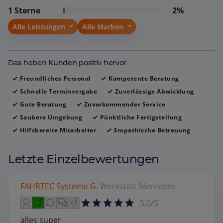
1 Sterne
2%
wiederkommen.
Alle Leistungen
Alle Marken
Das heben Kunden positiv hervor
Freundliches Personal
Kompetente Beratung
Schnelle Terminvergabe
Zuverlässige Abwicklung
Gute Beratung
Zuvorkommender Service
Saubere Umgebung
Pünktliche Fertigstellung
Hilfsbereite Mitarbeiter
Empathische Betreuung
Letzte Einzelbewertungen
FAHRTEC Systeme G.
Werkstatt
Mercedes
5,0/5
alles super