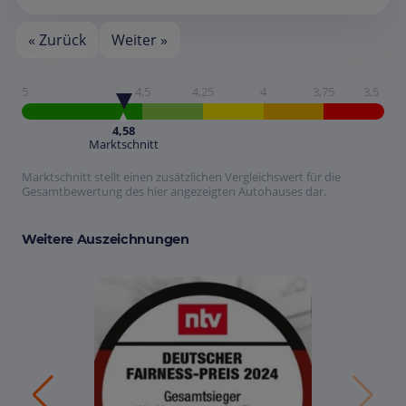
« Zurück
Weiter »
5
4,5
4,25
4
3,75
3,5
4,58
Marktschnitt
Marktschnitt stellt einen zusätzlichen Vergleichswert für die
Gesamtbewertung des hier angezeigten Autohauses dar.
Weitere Auszeichnungen