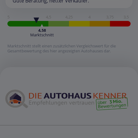
Gute Beratung, netter Verkäufer.
5
4,5
4,25
4
3,75
3,5
4,58
Marktschnitt
Marktschnitt stellt einen zusätzlichen Vergleichswert für die
Gesamtbewertung des hier angezeigten Autohauses dar.