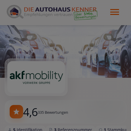
4,6
335 Bewertungen
5
Identifikation
3
Referenznummer
1
Stammkund