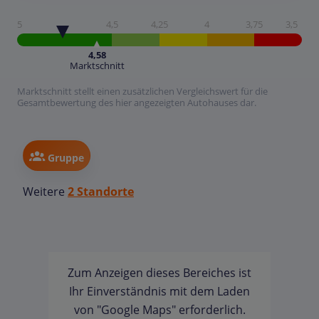
5
4,5
4,25
4
3,75
3,5
4,58
Marktschnitt
Marktschnitt stellt einen zusätzlichen Vergleichswert für die
Gesamtbewertung des hier angezeigten Autohauses dar.
Gruppe
Weitere
2 Standorte
Zum Anzeigen dieses Bereiches ist
Ihr Einverständnis mit dem Laden
von "Google Maps" erforderlich.