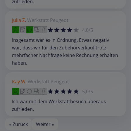
zufrieden.
Julia Z.
Werkstatt
Peugeot
4,0/5
Insgesamt war es in Ordnung. Etwas negativ
war, dass wir für den Zubehörverkauf trotz
mehrfacher Nachfrage keine Rechnung erhalten
haben.
Kay W.
Werkstatt
Peugeot
5,0/5
Ich war mit dem Werkstattbesuch überaus
zufrieden.
« Zurück
Weiter »