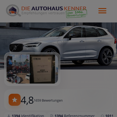
4,8
1659 Bewertungen
1394
Identifikation
1394
Referenznummer
1011
S