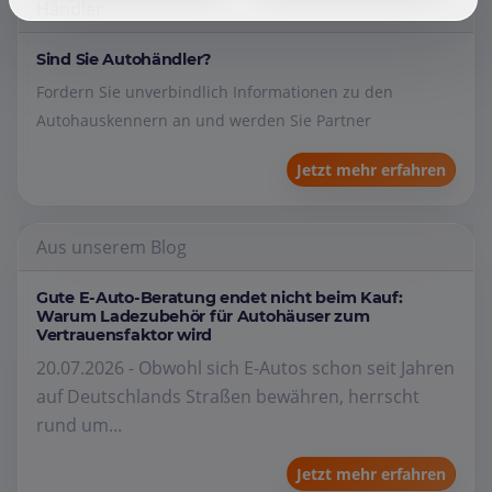
Händler
Sind Sie Autohändler?
Fordern Sie unverbindlich Informationen zu den
Autohauskennern an und werden Sie Partner
Jetzt mehr erfahren
Aus unserem Blog
Gute E-Auto-Beratung endet nicht beim Kauf:
Warum Ladezubehör für Autohäuser zum
Vertrauensfaktor wird
20.07.2026 - Obwohl sich E-Autos schon seit Jahren
auf Deutschlands Straßen bewähren, herrscht
rund um...
Jetzt mehr erfahren