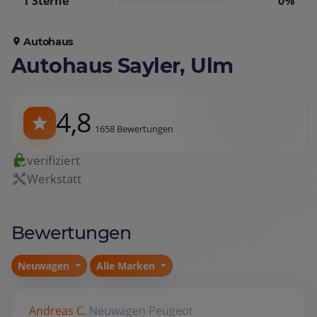
1 Sterne
0%
Autohaus
Autohaus Sayler, Ulm
4,8
1658 Bewertungen
verifiziert
Werkstatt
Bewertungen
Neuwagen
Alle Marken
Andreas C.
Neuwagen
Peugeot