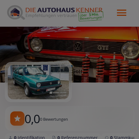
0,0
0 Bewertungen
0
Identifikation
0
Referenznummer
0
Stammkund